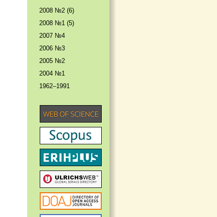
2008 №2 (6)
2008 №1 (5)
2007 №4
2006 №3
2005 №2
2004 №1
1962–1991