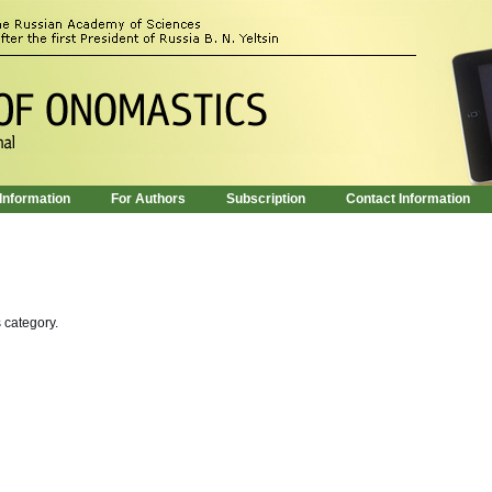
 Information
For Authors
Subscription
Contact Information
s category.