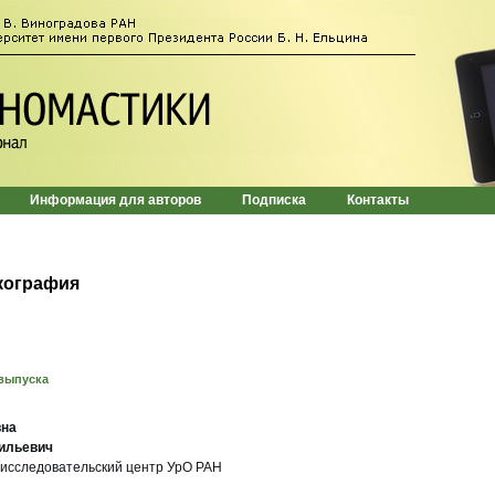
Информация для авторов
Подписка
Контакты
кография
выпуска
вна
ильевич
исследовательский центр УрО РАН