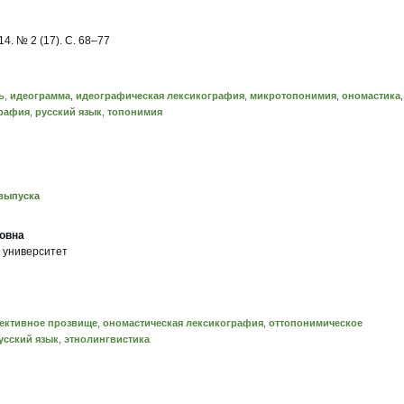
4. № 2 (17). C. 68–77
ь
,
идеограмма
,
идеографическая лексикография
,
микротопонимия
,
ономастика
,
графия
,
русский язык
,
топонимия
выпуска
овна
 университет
ективное прозвище
,
ономастическая лексикография
,
оттопонимическое
усский язык
,
этнолингвистика