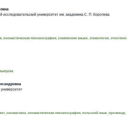
ловна
 исследовательский университет им. академика С. П. Королева
я
,
ономастическая лексикография
,
славянские языки
,
этимология
,
этногенез
выпуска
ксандровна
 университет
ект
,
ономастика
,
ономастическая лексикография
,
польский язык
,
прозвище
,