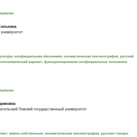
выпуска
сильевна
 университет
ультура
,
неофициальная ойконимия
,
ономастическая лексикография
,
русский
топонимический вариант
,
функционирование неофициальных топонимов
выпуска
адимовна
тельский Томский государственный университет
лект
,
имена собственные
,
ономастическая лексикография
,
русские говоры