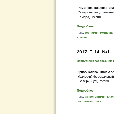
Романова Татьяна Пав
Самарский национальный
Самара, Россия
Подробнее
Tags:
зоонимия
,
мотиваци
славян
2017. T. 14. №1
Вернуться к содержанию 
Кривощапова Юлия Але
Уральский федеральный
Екатеринбург, Россия
Подробнее
Tags:
антропонимия
,
диал
этнолингвистика