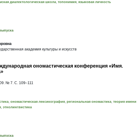
мская диалектологическая школа
,
топонимия
,
языковая личность
выпуска
оровна
ударственная академия культуры и искусств
еждународная ономастическая конференция «Имя.
а»
9. № 7. С. 109–111
стика
,
ономастическая лексикография
,
региональная ономастика
,
теория имени
я
,
этнолингвистика
выпуска