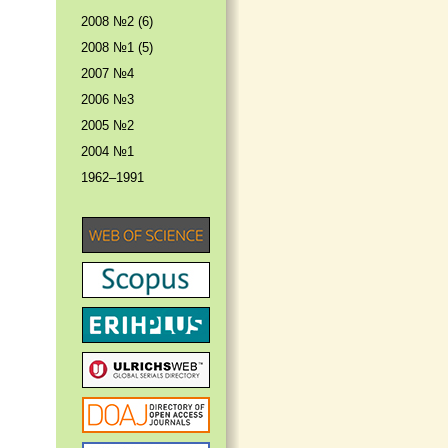
2008 №2 (6)
2008 №1 (5)
2007 №4
2006 №3
2005 №2
2004 №1
1962–1991