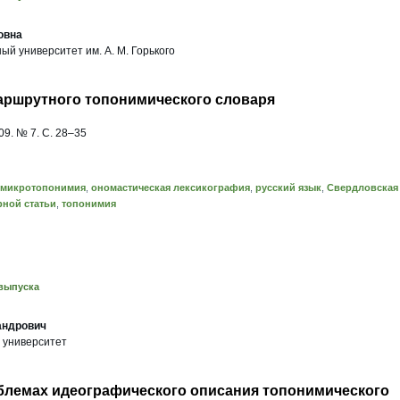
овна
ый университет им. А. М. Горького
аршрутного топонимического словаря
9. № 7. С. 28–35
микротопонимия
,
ономастическая лексикография
,
русский язык
,
Свердловская
рной статьи
,
топонимия
выпуска
андрович
 университет
блемах идеографического описания топонимического