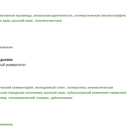
ективные прозвища
,
локальная идентичность
,
ономастическая лексикография
,
о края
,
русский язык
,
этнолингвистика
выпуска
адьевна
ный университет
ический комментарий
,
молодежный сленг
,
ономастика
,
ономастическая
ная городская топонимия
,
русский язык
,
субкультурный компонент семантики
нима
,
топонимический словарь
,
урбанонимия
выпуска