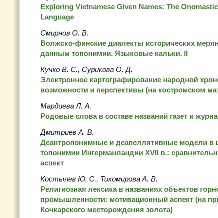
Exploring Vietnamese Given Names: The Onomastico
Language
Смирнов О. В.
Волжско-финские диалекты исторических мерян
данным топонимии. Языковые кальки. II
Кучко В. С., Сурикова О. Д.
Электронное картографирование народной хрон
возможности и перспективы (на костромском ма
Мардиева Л. А.
Родовые слова в составе названий газет и журнал
Дмитриев А. В.
Деантропонимные и деапеллятивные модели в 
топонимии Ингерманландии XVII в.: сравнитель
аспект
Костылев Ю. С., Тихомирова А. В.
Религиозная лексика в названиях объектов горн
промышленности: мотивационный аспект (на пр
Кочкарского месторождения золота)