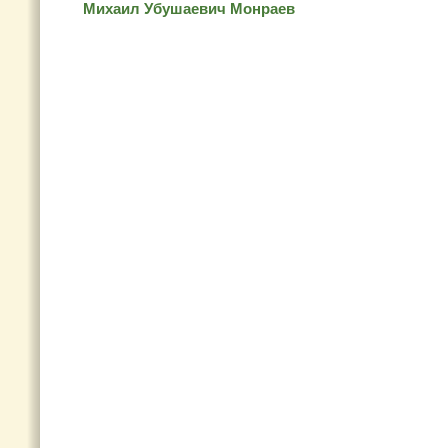
Михаил Убушаевич Монраев