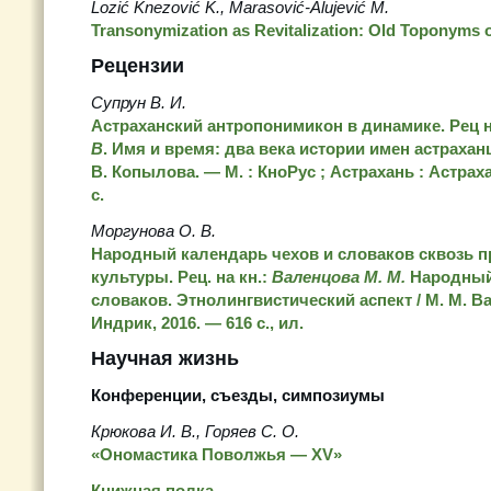
Lozić Knezović K., Marasović-Alujević M.
Transonymization as Revitalization: Old Toponyms o
Рецензии
Супрун В. И.
Астраханский антропонимикон в динамике. Рец н
В
. Имя и время: два века истории имен астраханцев
В. Копылова. — М. : КноРус ; Астрахань : Астрахан
c.
Моргунова О. В.
Народный календарь чехов и словаков сквозь п
культуры. Рец. на кн.:
Валенцова М. М.
Народный 
словаков. Этнолингвистический аспект / М. М. Ва
Индрик, 2016. — 616 с., ил.
Научная жизнь
Конференции, съезды, симпозиумы
Крюкова И. В., Горяев С. О.
«Ономастика Поволжья — XV»
Книжная полка