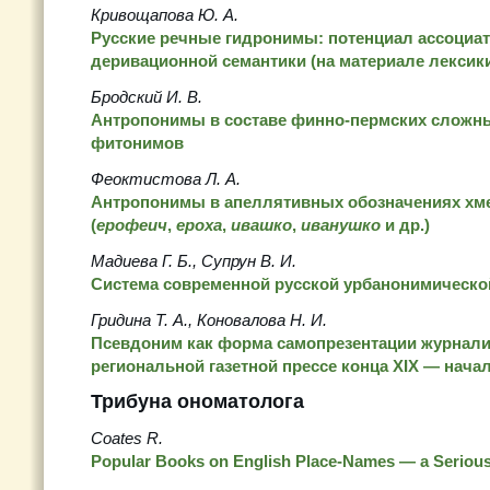
Кривощапова Ю. А.
Русские речные гидронимы: потенциал ассоциат
деривационной семантики (на материале лексик
Бродский И. В.
Антропонимы в составе финно-пермских сложны
фитонимов
Феоктистова Л. А.
Антропонимы в апеллятивных обозначениях хм
(
ерофеич
,
ероха
,
ивашко
,
иванушко
и др.)
Мадиева Г. Б., Супрун В. И.
Система современной русской урбанонимическо
Гридина Т. А., Коновалова Н. И.
Псевдоним как форма самопрезентации журнали
региональной газетной прессе конца ХIХ — начал
Трибуна ономатолога
Coates R.
Popular Books on English Place-Names — a Serious