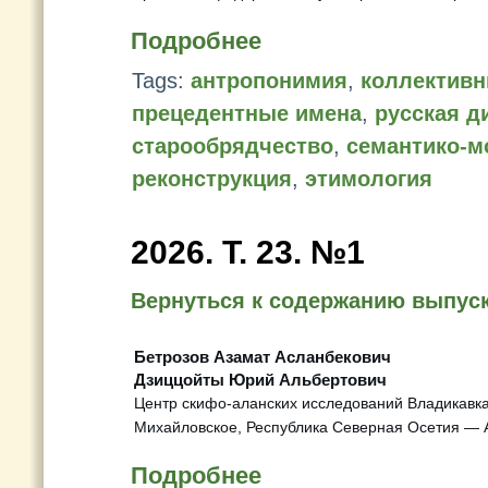
Подробнее
Tags:
антропонимия
,
коллектив
прецедентные имена
,
русская д
старообрядчество
,
семантико-м
реконструкция
,
этимология
2026. T. 23. №1
Вернуться к содержанию выпус
Бетрозов Азамат Асланбекович
Дзиццойты Юрий Альбертович
Центр скифо-аланских исследований Владикавказ
Михайловское, Республика Северная Осетия — 
Подробнее