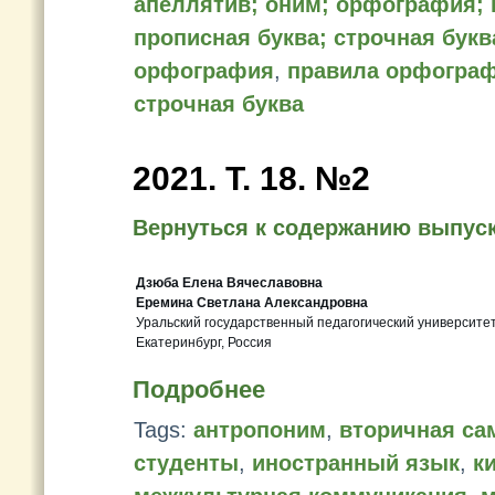
апеллятив; оним; орфография;
прописная буква; строчная букв
орфография
,
правила орфогра
строчная буква
2021. Т. 18. №2
Вернуться к содержанию выпус
Дзюба Елена Вячеславовна
Еремина Светлана Александровна
Уральский государственный педагогический университе
Екатеринбург, Россия
Подробнее
Tags:
антропоним
,
вторичная са
студенты
,
иностранный язык
,
к