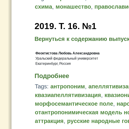
схима
,
монашество
,
православи
2019. Т. 16. №1
Вернуться к содержанию выпус
Феоктистова Любовь Александровна
Уральский федеральный университет
Екатеринбург, Россия
Подробнее
Tags:
антропоним
,
апеллятивиза
квазиапеллятивизация
,
квазион
морфосемантическое поле
,
нар
отантропонимическая модель н
аттракция
,
русские народные г