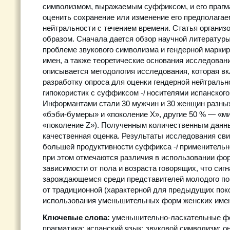
символизмом, выражаемым суффиксом, и его прагма
оценить сохранение или изменение его предполагае
нейтральности с течением времени. Статья органи
образом. Сначала дается обзор научной литератур
проблеме звукового символизма и гендерной марки
имен, а также теоретические основания исследован
описывается методология исследования, которая вк
разработку опроса для оценки гендерной нейтральн
гипокористик с суффиксом -
i
носителями испанского
Информантами стали 30 мужчин и 30 женщин разны
«бэби-бумеры» и «поколение X», другие 50 % — «м
«поколение Z»). Полученным количественным данн
качественная оценка. Результаты исследования св
большей продуктивности суффикса -
i
применительн
при этом отмечаются различия в использовании фор
зависимости от пола и возраста говорящих, что сигн
зарождающемся среди представителей молодого по
от традиционной (характерной для предыдущих пок
использования уменьшительных форм женских имен
Ключевые слова:
уменьшительно-ласкательные фо
прагматика; испанский язык; звуковой символизм; о