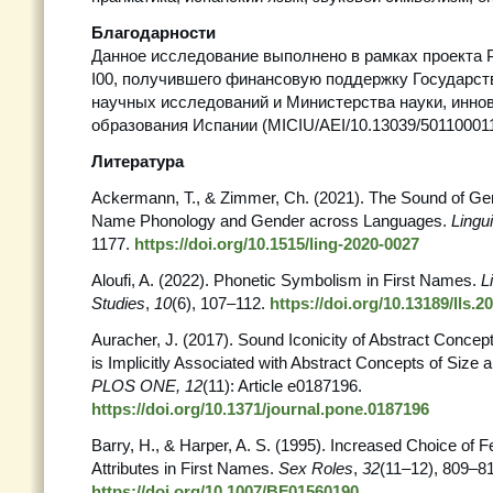
Благодарности
Данное исследование выполнено в рамках проекта 
I00, получившего финансовую поддержку Государств
научных исследований и Министерства науки, инно
образования Испании (MICIU/AEI/10.13039/501100011
Литература
Ackermann, T., & Zimmer, Ch. (2021). The Sound of Gen
Name Phonology and Gender across Languages.
Lingui
1177.
https://doi.org/10.1515/ling-2020-0027
Aloufi, A. (2022). Phonetic Symbolism in First Names.
L
Studies
,
10
(6), 107–112.
https://doi.org/10.13189/lls.
Auracher, J. (2017). Sound Iconicity of Abstract Concepts
is Implicitly Associated with Abstract Concepts of Size
PLOS ONE, 12
(11): Article e0187196.
https://doi.org/10.1371/journal.pone.0187196
Barry, H., & Harper, A. S. (1995). Increased Choice of 
Attributes in First Names.
Sex Roles
,
32
(11–12), 809–8
https://doi.org/10.1007/BF01560190