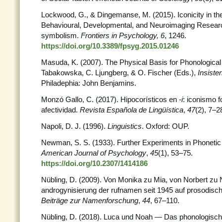
Lockwood, G., & Dingemanse, M. (2015). Iconicity in th
Behavioural, Developmental, and Neuroimaging Researc
symbolism.
Frontiers in Psychology,
6
, 1246.
https://doi.org/10.3389/fpsyg.2015.01246
Masuda, K. (2007). The Physical Basis for Phonological I
Tabakowska, C. Ljungberg, & O. Fischer (Eds.),
Insiste
Philadephia: John Benjamins.
Monzó Gallo, C. (2017). Hipocorísticos en
-i
: iconismo f
afectividad.
Revista Española de Lingüística
,
47
(2), 7–2
Napoli, D. J. (1996).
Linguistics
. Oxford: OUP.
Newman, S. S. (1933). Further Experiments in Phoneti
American Journal of Psychology
,
45
(1), 53–75.
https://doi.org/10.2307/1414186
Nübling, D. (2009). Von Monika zu Mia, von Norbert zu 
androgynisierung der rufnamen seit 1945 auf prosodisc
Beiträge zur Namenforschung
,
44
, 67–110.
Nübling, D. (2018). Luca und Noah — Das phonologisc