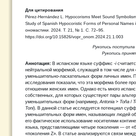
Для цитирования
Pérez-Hernández L. Hypocorisms Meet Sound Symbolism
Study of Spanish Hypocoristic Forms of Personal Names i
ономастики. 2024. Т. 21, № 1. С. 72–95.
https://doi.org/10.15826/vopr_onom.2024.21.1.003
Рукопись поступила 
Рукопись принят
Аннотация:
В испанском языке суффикс -
i
считаетс
нейтральной морфемой, служащей в том числе для
уменьшительно-ласкательных форм личных имен.
исследования показали, что эта морфема более про
отношении женских имен. Однако есть много испанс
собственных, для которых существуют пары альте
уменьшительных форм (например,
Antonia
>
Toña
/
T
Toni
). В данной статье исследуется потенциал суфф
уменьшительных форм имен, называющих людей обо
его фактическое использование носителями контине
языка, представляющими четыре поколения — от «
«поколения Z». В статье анализируются связи меж