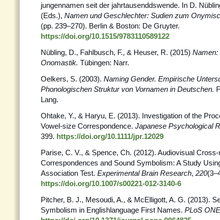
jungennamen seit der jahrtausenddswende. In D. Nüblin
(Eds.),
Namen und Geschlechter: Sudien
zum Onymisc
(pp. 239–270). Berlin & Boston: De Gruyter.
https://doi.org/10.1515/9783110589122
Nübling, D., Fahlbusch, F., & Heuser, R. (2015)
Namen: E
Onomastik.
Tübingen: Narr.
Oelkers, S. (2003).
Naming Gender. Empirische Unters
Phonologischen Struktur von Vornamen in Deutschen.
F
Lang.
Ohtake, Y., & Haryu, E. (2013). Investigation of the Pr
Vowel‐size Correspondence.
Japanese Psychological 
399.
https://doi.org/10.1111/jpr.12029
Parise, C. V., & Spence, Ch. (2012). Audiovisual Cross
Correspondences and Sound Symbolism: A Study Using 
Association Test.
Experimental Brain Research
,
220
(3–
https://doi.org/10.1007/s00221-012-3140-6
Pitcher, B. J., Mesoudi, A., & McElligott, A. G. (2013).
Symbolism in Englishlanguage First Names.
PLoS ON