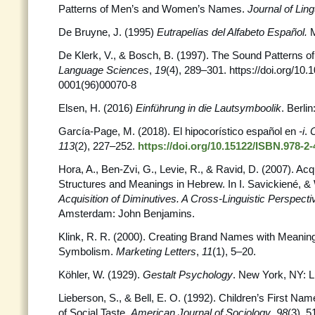
Patterns of Men’s and Women’s Names.
Journal of Ling
De Bruyne, J. (1995)
Eutrapelías del Alfabeto Español.
M
De Klerk, V., & Bosch, B. (1997). The Sound Patterns o
Language Sciences
,
19
(4), 289–301. https://doi.org/10
0001(96)00070-8
Elsen, H. (2016)
Einführung in die Lautsymboolik
. Berli
García-Page, M. (2018). El hipocorístico español en
-i
.
C
113
(2), 227–252.
https://doi.org/10.15122/ISBN.978-2
Hora, A., Ben-Zvi, G., Levie, R., & Ravid, D. (2007). Acq
Structures and Meanings in Hebrew. In I. Savickiené, & 
Acquisition of Diminutives. A Cross-Linguistic Perspect
Amsterdam: John Benjamins.
Klink, R. R. (2000). Creating Brand Names with Meanin
Symbolism.
Marketing Letters
,
11
(1), 5–20.
Köhler, W. (1929).
Gestalt Psychology
. New York, NY: Li
Lieberson, S., & Bell, E. O. (1992). Children’s First Na
of Social Taste.
American Journal of Sociology
,
98
(3), 