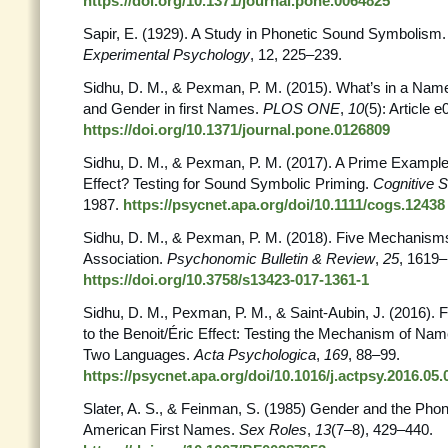
https://doi.org/10.1371/journal.pone.0064825
Sapir, E. (1929). A Study in Phonetic Sound Symbolism
Experimental Psychology
, 12, 225–239.
Sidhu, D. M., & Pexman, P. M. (2015). What’s in a N
and Gender in first Names.
PLOS ONE
,
10
(5): Article 
https://doi.org/10.1371/journal.pone.0126809
Sidhu, D. M., & Pexman, P. M. (2017). A Prime Exampl
Effect? Testing for Sound Symbolic Priming.
Cognitive 
1987.
https://psycnet.apa.org/doi/10.1111/cogs.12438
Sidhu, D. M., & Pexman, P. M. (2018). Five Mechanism
Association.
Psychonomic Bulletin & Review
,
25
, 1619–
https://doi.org/10.3758/s13423-017-1361-1
Sidhu, D. M., Pexman, P. M., & Saint-Aubin, J. (2016). 
to the Benoit/Éric Effect: Testing the Mechanism of N
Two Languages.
Acta
Psychologica
,
169
, 88–99.
https://psycnet.apa.org/doi/10.1016/j.actpsy.2016.05.
Slater, A. S., & Feinman, S. (1985) Gender and the Phon
American First Names.
Sex Roles
,
13
(7–8), 429–440.