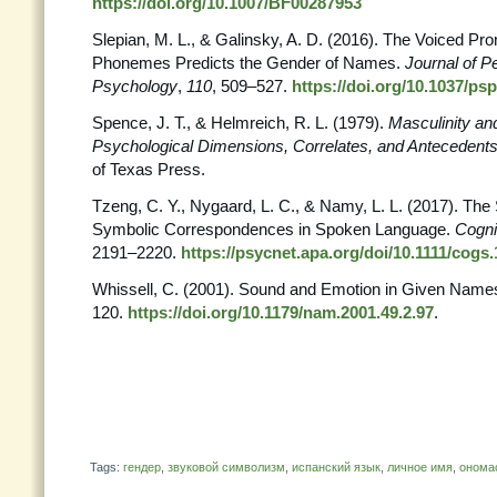
https://doi.org/10.1007/BF00287953
Slepian, M. L., & Galinsky, A. D. (2016). The Voiced Pronu
Phonemes Predicts the Gender of Names.
Journal of P
Psychology
,
110
, 509–527.
https://doi.org/10.1037/ps
Spence, J. T., & Helmreich, R. L. (1979).
Masculinity and
Psychological Dimensions, Correlates, and Antecedent
of Texas Press.
Tzeng, C. Y., Nygaard, L. C., & Namy, L. L. (2017). The 
Symbolic Correspondences in Spoken Language.
Cogni
2191–2220.
https://psycnet.apa.org/doi/10.1111/cogs
Whissell, C. (2001). Sound and Emotion in Given Name
120.
https://doi.org/10.1179/nam.2001.49.2.97
.
Tags:
гендер
,
звуковой символизм
,
испанский язык
,
личное имя
,
онома