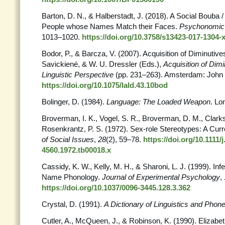
Barton, D. N., & Halberstadt, J. (2018). A Social Bouba / K
People whose Names Match their Faces.
Psychonomic 
1013–1020.
https://doi.org/10.3758/s13423-017-1304-
Bodor, P., & Barcza, V. (2007). Acquisition of Diminutives
Savickiené, & W. U. Dressler (Eds.),
Acquisition of Dimi
Linguistic Perspective
(pp. 231–263). Amsterdam: John
https://doi.org/10.1075/lald.43.10bod
Bolinger, D. (1984).
Language: The Loaded Weapon
. Lo
Broverman, I. K., Vogel, S. R., Broverman, D. M., Clarks
Rosenkrantz, P. S. (1972). Sex-role Stereotypes: A Curr
of Social Issues
,
28
(2), 59–78.
https://doi.org/10.1111/j
4560.1972.tb00018.x
Cassidy, K. W., Kelly, M. H., & Sharoni, L. J. (1999). In
Name Phonology.
Journal of Experimental Psychology
,
https://doi.org/10.1037/0096-3445.128.3.362
Crystal, D. (1991).
A Dictionary of Linguistics and Phone
Cutler, A., McQueen, J., & Robinson, K. (1990). Elizab