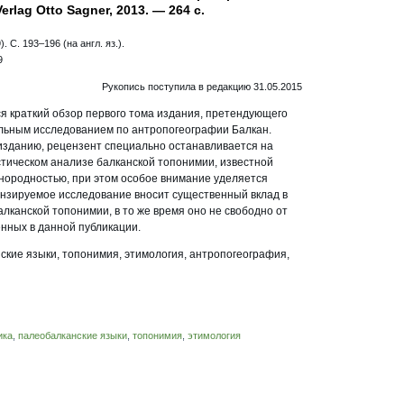
erlag Otto Sagner, 2013. — 264 с.
 C. 193–196 (на англ. яз.).
9
Рукопись поступила в редакцию 31.05.2015
я краткий обзор первого тома издания, претендующего
альным исследованием по антропогеографии Балкан.
 изданию, рецензент специально останавливается на
стическом анализе балканской топонимии, известной
днородностью, при этом особое внимание уделяется
нзируемое исследование вносит существенный вклад в
канской топонимии, в то же время оно не свободно от
нных в данной публикации.
кие языки, топонимия, этимология, антропогеография,
ика
,
палеобалканские языки
,
топонимия
,
этимология