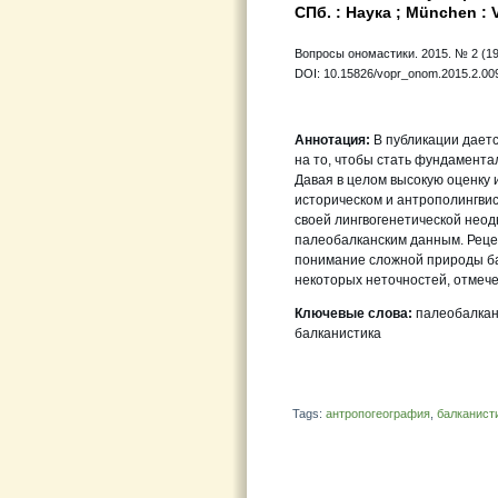
СПб. : Наука ; München : V
Вопросы ономастики. 2015. № 2 (19).
DOI: 10.15826/vopr_onom.2015.2.00
Аннотация:
В публикации даетс
на то, чтобы стать фундамент
Давая в целом высокую оценку
историческом и антрополингви
своей лингвогенетической нео
палеобалканским данным. Реце
понимание сложной природы бал
некоторых неточностей, отмече
Ключевые слова:
палеобалканс
балканистика
Tags:
антропогеография
,
балканист