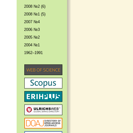
2008 №2 (6)
2008 №1 (5)
2007 №4
2006 №3
2005 №2
2004 №1
1962–1991