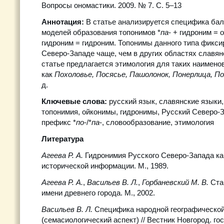
Вопросы ономастики. 2009. № 7. С. 5–13
Аннотация:
В статье анализируется специфика ба
моделей образования топонимов *
па
- + гидроним = 
гидроним = гидроним. Топонимы данного типа фикс
Северо-Западе чаще, чем в других областях славянс
статье предлагается этимология для таких наименов
как
Похоловье, Посясье, Пашолонок, Понерлица, П
д.
Ключевые слова:
русский язык, славянские языки,
топонимия, ойконимы, гидронимы, Русский Северо-З
префикс *
пo
-/*
пa
-, словообразование, этимология
Литература
Агеева Р. А.
Гидронимия Русского Северо-Запада ка
исторической информации. М., 1989.
Агеева Р. А.
,
Васильев В. Л.
,
Горбаневский М. В.
Ста
имени древнего города. М., 2002.
Васильев В. Л.
Специфика народной географической
(семасиологический аспект) // Вестник Новгород. гос.