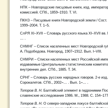
НПК – Новгородские писцовые книги, изд. императо
комиссией. СПб., 1859–1910. Т. VI.
ПКНЗ – Писцовые книги Новгородской земли / Сост. К
1999–2004. Т. 1–5.
СлРЯ XI–XVII – Словарь русского языка XI–XVII вв. 
… .
СНМНГ – Список населенных мест Новгородской губе
А. Подобедова. Новгород, 1907
–
1912. Вып. I–VIII.
СНМРИ – Списки населенных мест Российской импе
издаваемые Центральным статистическим комитет
внутренних дел. СПб., 1885. Т. 34.
СРНГ – Словарь русских народных говоров. 2-е изд., 
Сорокалетов. СПб., 2002
–
… . Вып. 1
–
… .
Топоров В. Н.
Балтийский элемент в гидронимии Поочь
славянские исследования 1986. М., 1988. С. 154–177
Топоров В. Н.
О северо-западном локусе балтийской