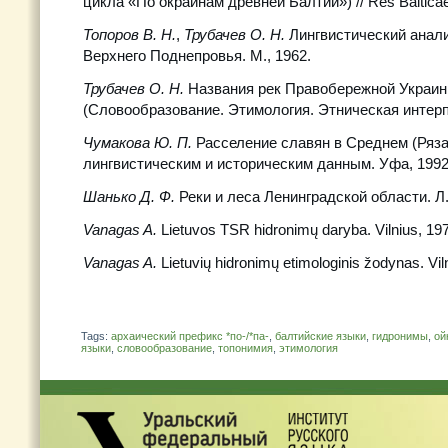
цикла «По окраинам древней Балтии») // Res Balticae.
Топоров В. Н.
,
Трубачев О. Н.
Лингвистический анал
Верхнего Поднепровья. М., 1962.
Трубачев О. Н.
Названия рек Правобережной Украин
(Словообразование. Этимология. Этническая интерпр
Чумакова Ю. П.
Расселение славян в Среднем (Ряза
лингвистическим и историческим данным. Уфа, 1992
Шанько Д. Ф.
Реки и леса Ленинградской области. Л.
Vanagas A.
Lietuvos TSR hidronimų daryba. Vilnius, 19
Vanagas A.
Lietuvių hidronimų etimologinis žodynas. Vil
Tags:
архаический префикс *пo-/*пa-
,
балтийские языки
,
гидронимы
,
ой
языки
,
словообразование
,
топонимия
,
этимология