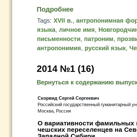
Подробнее
Tags:
XVII в.
,
антропонимная фо
языка
,
личное имя
,
Новгородчи
письменности
,
патроним
,
прозв
антропонимия
,
русский язык
,
Че
2014 №1 (16)
Вернуться к содержанию выпус
Скорвид Сергей Сергеевич
Российский государственный гуманитарный ун
Москва, Россия
О вариативности фамильных 
чешских переселенцев на Сев
Западной Сибири