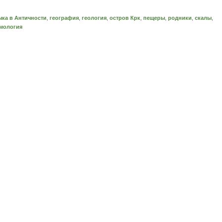
ыка в Античности
,
география
,
геология
,
остров Крк
,
пещеры
,
родники
,
скалы
,
мология