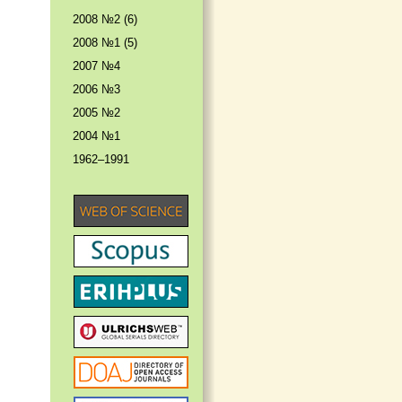
2008 №2 (6)
2008 №1 (5)
2007 №4
2006 №3
2005 №2
2004 №1
1962–1991