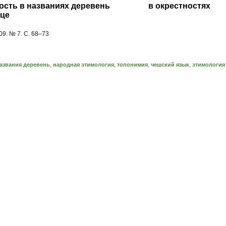
ьность в названиях деревень в окрестностях
ице
9. № 7. С. 68–73
азвания деревень
,
народная этимология
,
топонимия
,
чешский язык
,
этимология