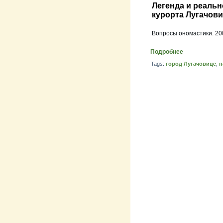
Легенда и реал
курорта Лугачов
Вопросы ономастики. 200
Подробнее
Tags:
город Лугачовице
,
н