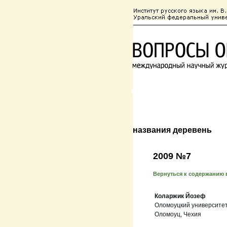
О журнале
Редколлегия
названия деревень
2009 №7
Вернуться к содержанию 
Коларжик Йозеф
Оломоуцкий университе
Оломоуц, Чехия