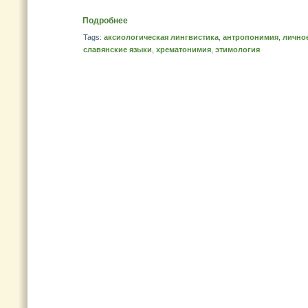
Подробнее
Tags:
аксиологическая лингвистика
,
антропонимия
,
лично
славянские языки
,
хрематонимия
,
этимология