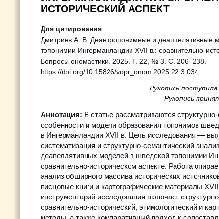
ИСТОРИЧЕСКИЙ АСПЕКТ
Для цитирования
Дмитриев А. В. Деантропонимные и деаппелятивные м
топонимии Ингерманландии XVII в.: сравнительно-исто
Вопросы ономастики. 2025. Т. 22, № 3. С. 206–238.
https://doi.org/10.15826/vopr_onom.2025.22.3.034
Рукопись поступила 
Рукопись принят
Аннотация:
В статье рассматриваются структурно-
особенности и модели образования топонимов швед
в Ингерманландии XVII в. Цель исследования — вы
систематизация и структурно-семантический анали
деапеллятивных моделей в шведской топонимии Ин
сравнительно-историческом аспекте. Работа опирае
анализ обширного массива исторических источнико
писцовые книги и картографические материалы XVII
инструментарий исследования включает структурно
сравнительно-исторический, этимологический и кар
методы, а также компаративный подход к сопостав