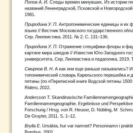
Попов А. И.
Следы времен минувших. Из истории ге
названий Ленинградской, Псковской и Новгородской о
1981.
Природина У. П.
Антропонимические единицы и их 
языке // Вестник Московского государственного обл
Сер. Лингвистика. 2011. № 2. С. 131–136.
Природина У. П.
Отражение специфики флоры и фау
картине мира шведов // Известия Юго-Западного го
университета. Сер. Лингвистика и педагогика. 2019. Т
Смирнов В. Н.
А как они еще раньше назывались? И
топонимический словарь Карельского перешейка и 
пятины (по «Переписной книге Водской пятины 1500 го
Ridero, 2022.
Andersson
T
.
Skandinavische Familiennamengeographie
Familiennamengeographie. Ergebnisse und Perspektive
Forschung / Hrsg. von R. Heuser, D. Nübling, M Schmuc
De Gruyter, 2011. S. 1–12.
Brylla E.
Ursäkta, hur var namnet? Personnamn i praktis
Bombus, 2002.