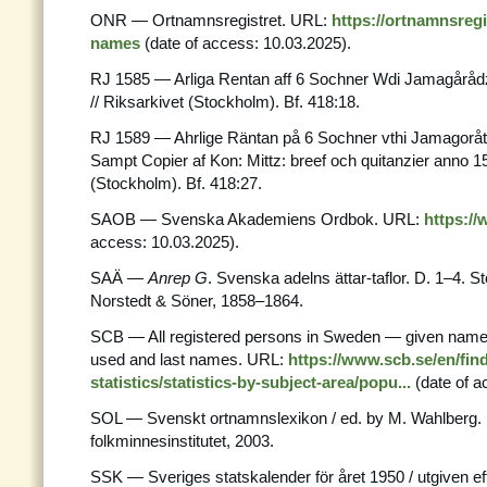
ONR — Ortnamnsregistret. URL:
https://ortnamnsregis
names
(date of access: 10.03.2025).
RJ 1585 — Arliga Rentan aff 6 Sochner Wdi Jamagåråd
// Riksarkivet (Stockholm). Bf. 418:18.
RJ 1589 — Ahrlige Räntan på 6 Sochner vthi Jamagoråt
Sampt Copier af Kon: Mittz: breef och quitanzier anno 15
(Stockholm). Bf. 418:27.
SAOB — Svenska Akademiens Ordbok. URL:
https:/
access: 10.03.2025).
SAÄ —
Anrep G
. Svenska adelns ättar-taflor. D. 1–4. S
Norstedt & Söner, 1858–1864.
SCB — All registered persons in Sweden — given nam
used and last names. URL:
https://www.scb.se/en/fin
statistics/statistics-by-subject-area/popu...
(date of a
SOL — Svenskt ortnamnslexikon / ed. by M. Wahlberg. 
folkminnesinstitutet, 2003.
SSK — Sveriges statskalender för året 1950 / utgiven ef