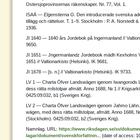
Ostersjoprovinsernas räkenskaper. Nr. 77, Vol. 1.
ISAÄ —
Elgenstierna G.
Den introducerade svenska ade
tillägg och rättelser. T. 1–9. Stockholm : P. A. Norstedt
1936.
JI 1640 — 1640 års Jordebok på Ingermanland // Valtiona
9650.
JI 1651 — Jngermanlandz Jordebook mädh Kexholms 
1651 // Valtionarkisto (Helsinki). IK 9681.
JI 1678 — [s. n.] // Valtionarkisto (Helsinki). IK 9733.
LV 1 — Charta Öfver Landswägen igenom Iwangorods 
dess rätta milstolpar afmätt. Anno 1688, № 1 // Krigsark
0425:09:032, b1 (Sveriges Krig).
LV 2 — Charta Öfver Landswägen igenom Jahmo Lähn. B
wägen, med dess rätta millstolpar, afmätt. Anno 1688, № 
(Stockholm). 0425:09:032, b2 (Sveriges Krig).
Namnlag. URL:
https://www.riksdagen.se/sv/dokume
lagar/dokument/svenskforfattnin...
(date of access: 1