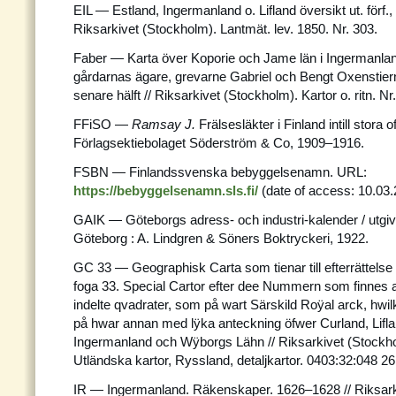
EIL — Estland, Ingermanland o. Lifland översikt ut. förf., 
Riksarkivet (Stockholm). Lantmät. lev. 1850. Nr. 303.
Faber — Karta över Koporie och Jame län i Ingermanla
gårdarnas ägare, grevarne Gabriel och Bengt Oxenstierna
senare hälft // Riksarkivet (Stockholm). Kartor o. ritn. Nr
FFiSO —
Ramsay J.
Frälsesläkter i Finland intill stora 
Förlagsektiebolaget Söderström & Co, 1909–1916.
FSBN — Finlandssvenska bebyggelsenamn. URL:
https://bebyggelsenamn.sls.fi/
(date of access: 10.03.
GAIK — Göteborgs adress- och industri-kalender / utgiv
Göteborg : A. Lindgren & Söners Boktryckeri, 1922.
GC 33 — Geographisk Carta som tienar till efterrättelse 
foga 33. Special Cartor efter dee Nummern som finnes 
indelte qvadrater, som på wart Särskild Roÿal arck, hwilk
på hwar annan med lÿka anteckning öfwer Curland, Lifla
Ingermanland och Wÿborgs Lähn // Riksarkivet (Stockh
Utländska kartor, Ryssland, detaljkartor. 0403:32:048 26
IR — Ingermanland. Räkenskaper. 1626–1628 // Riksark