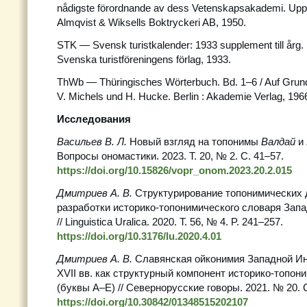
nådigste förordnande av dess Vetenskapsakademi. Upps
Almqvist & Wiksells Boktryckeri AB, 1950.
STK — Svensk turistkalender: 1933 supplement till årg.
Svenska turistföreningens förlag, 1933.
ThWb — Thüringisches Wörterbuch. Bd. 1–6 / Auf Gru
V. Michels und H. Hucke. Berlin : Akademie Verlag, 19
Исследования
Васильев В. Л.
Новый взгляд на топонимы
Валдай
и
Вопросы ономастики. 2023. Т. 20, № 2. С. 41–57.
https://doi.org/10.15826/vopr_onom.2023.20.2.015
Дмитриев А. В.
Структурирование топонимических 
разработки историко-топонимического словаря Зап
// Linguistica Uralica. 2020. Т. 56, № 4. P. 241–257.
https://doi.org/10.3176/lu.2020.4.01
Дмитриев А. В.
Славянская ойконимия Западной И
XVII вв. как структурный компонент историко-топон
(буквы А–Е) // Севернорусские говоры. 2021. № 20. 
https://doi.org/10.30842/01348515202107