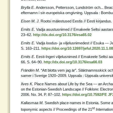
Brylla E.
Andersson, Pettersson, Lundström och... Be
efternamn i sin europeiska omgivning. Uppsala : Bombu
Eisen M. J.
Rootsi mälestused Eestis // Eesti kirjandus.
Ernits E.
Vadja asustusnimed // Emakeele Seltsi aastara
23–62.
http://dx.doi.org/10.3176/esa65.02
Ernits E.
Vadja loodus- ja viljelusnimedest // Esuka — Je
S. 163–211.
https://doi.org/10.12697/jeful.2020.11.1.08
Ernits E.
Eesti-Ingeri viljelusnimed // Emakeele Seltsi 
66. S. 64–90.
http://dx.doi.org/10.3176/esa66.03
Frändén M.
“Att blotta vem jag är”. Släktnamnsskick o
samer i Sverige 1920–2009. Uppsala : Uppsala universit
Ilves K.
Place Names about Life by the Sea — an Archae
on the Estonian-Swedish Landscape // Folklore: Electroni
2006. No. 34. P. 87–102.
https://doi.org/10.7592/FE JF
Kallasmaa M.
Swedish place-names in Estonia. Some ap
st
toponymic aspects // Proceedings of the 21
Internatio