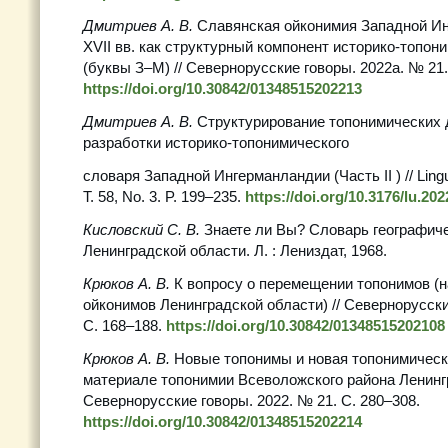
Дмитриев А. В.
Славянская ойконимия Западной И
XVII вв. как структурный компонент историко-топон
(буквы З–М) // Севернорусские говоры. 2022а. № 21.
https://doi.org/10.30842/01348515202213
Дмитриев А. В.
Структурирование топонимических 
разработки историко-топонимического
словаря Западной Ингерманландии (Часть II ) // Lingui
Т. 58, No. 3. P. 199–235.
https://doi.org/10.3176/lu.202
Кисловский С. В.
Знаете ли Вы? Словарь географич
Ленинградской области. Л. : Лениздат, 1968.
Крюков А. В.
К вопросу о перемещении топонимов (
ойконимов Ленинградской области) // Севернорусски
С. 168–188.
https://doi.org/10.30842/01348515202108
Крюков А. В.
Новые топонимы и новая топонимическ
материале топонимии Всеволожского района Ленингр
Севернорусские говоры. 2022. № 21. С. 280–308.
https://doi.org/10.30842/01348515202214