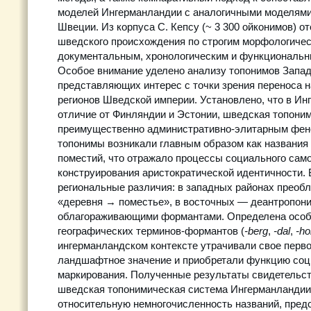
моделей Ингерманландии с аналогичными моделями
Швеции. Из корпуса С. Кепсу (~ 3 300 ойконимов) о
шведского происхождения по строгим морфологичес
документальным, хронологическим и функциональн
Особое внимание уделено анализу топонимов Запа
представляющих интерес с точки зрения переноса н
регионов Шведской империи. Установлено, что в Ин
отличие от Финляндии и Эстонии, шведская топони
преимущественно административно-элитарным фен
топонимы возникали главным образом как названия
поместий, что отражало процессы социального сам
конструирования аристократической идентичности.
региональные различия: в западных районах преоб
«деревня → поместье», в восточных — деантропон
облагораживающими формантами. Определена особ
географических терминов-формантов (
-berg
,
-dal
,
-h
ингерманландском контексте утрачивали свое перв
ландшафтное значение и приобретали функцию соц
маркирования. Полученные результаты свидетельст
шведская топонимическая система Ингерманландии X
относительную немногочисленность названий, пред