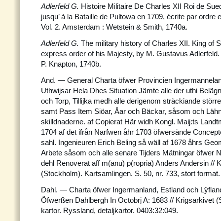
Adlerfeld G.
Histoire Militaire De Charles XII Roi de Sue
jusqu’ à la Bataille de Pultowa en 1709, écrite par ordre
Vol. 2. Amsterdam : Wetstein & Smith, 1740a.
Adlerfeld G.
The military history of Charles XII. King of 
express order of his Majesty, by M. Gustavus Adlerfeld. 
P. Knapton, 1740b.
And. — General Charta öfwer Provincien Ingermannelan
Uthwijsar Hela Dhes Situation Jämte alle der uthi Belägn
och Torp, Tillijka medh alle derigenom sträckiande stör
samt Pass Item Siöar, Åar och Bäckar, såsom och Läh
skilldnaderne. af Copierat Här widh Kongl. Maij:ts Landt
1704 af det ifrån Narfwen åhr 1703 öfwersände Concep
sahl. Ingenieuren Erich Beling så wäll af 1678 åhrs G
Arbete såsom och alle senare Tijders Mätningar öfwer 
dehl Renoverat aff m(anu) p(ropria) Anders Andersin // K
(Stockholm). Kartsamlingen. S. 50, nr. 733, stort format.
Dahl. — Charta öfwer Ingermanland, Estland och Lÿfland 
Öfwerßen Dahlbergh In Octobrj A: 1683 // Krigsarkivet 
kartor. Ryssland, detaljkartor. 0403:32:049.