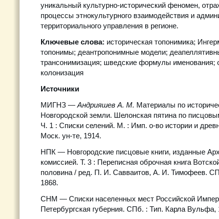
уникальный культурно-исторический феномен, отр
процессы этнокультурного взаимодействия и админ
территориального управления в регионе.
Ключевые слова:
историческая топонимика; Ингер
топонимы; деантропонимные модели; деапеллятивн
трансонимизация; шведские формулы именования; 
колонизация
Источники
МИГНЗ —
Андрияшев А. М.
Материалы по историче
Новгородской земли. Шелонская пятина по писцовым
Ч. 1 : Списки селений. М. : Имп. о-во истории и дре
Моск. ун-те, 1914.
НПК — Новгородские писцовые книги, изданные Ар
комиссией. Т. 3 : Переписная оброчная книга Вотской 
половина / ред. П. И. Савваитов, А. И. Тимофеев. СП
1868.
СНМ — Списки населенных мест Российской Империи.
Петербургская губерния. СПб. : Тип. Карла Вульфа, 