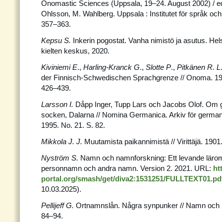
Onomastic Sciences (Uppsala, 19–24. August 2002) / ed.
Ohlsson, M. Wahlberg. Uppsala : Institutet för språk och
357–363.
Kepsu S.
Inkerin pogostat. Vanha nimistö ja asutus. Hels
kielten keskus, 2020.
Kiviniemi E
.,
Harling-Kranck G
.,
Slotte P
.,
Pitkänen R. L
der Finnisch-Schwedischen Sprachgrenze // Onoma. 197
426–439.
Larsson I.
Dåpp Inger, Tupp Lars och Jacobs Olof. Om
socken, Dalarna // Nomina Germanica. Arkiv för germa
1995. No. 21. S. 82.
Mikkola J. J.
Muutamista paikannimistä // Virittäjä. 1901
Nyström S.
Namn och namnforskning: Ett levande läro
personnamn och andra namn. Version 2. 2021. URL:
ht
portal.org/smash/get/diva2:1531251/FULLTEXT01.pd
10.03.2025).
Pellijeff G.
Ortnamnslån. Några synpunker // Namn och b
84–94.