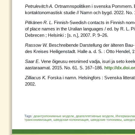
Petrulevitch A.
Ortnamnspolitiken i svenska Pommern. E
kontaktonomastisk studie // Namn och bygd. 2022. No. 
Pitkänen R. L.
Finnish-Swedish contacts in Finnish nome
of place names in the Uralian languages / ed. by R. L. Pi
Debrecen ; Helsinki : [s. n.], 2007. P. 9–26.
Rassow W.
Beschreibende Darstellung der älteren Bau
des Kreises Heiligenstadt. Halle a. d. S. : Otto Hendel, 
Saar E.
Vene õigeusu eesnimed vadja, isuri ja seto keel
aastaraamat. 2015. No. 61. S. 167–186.
http://dx.doi.
Zilliacus K.
Forska i namn. Helsingfors : Svenska litterat
2002.
Tags:
деантропонимные модели
,
деапеллятивные модели
,
Ингерманла
трансонимизация
,
шведская колонизация
,
шведские топонимы
,
шведск