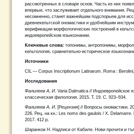
рассмотренных в словаре основ. Часть из них появл
впервые, что заслуживает отдельного внимания. Ре
несомненно, станет важнейшим подспорьем для ис
древнекельтской ономастики и удобнейшим инстру
верификации морфологических построений в кельтс
индоевропейском языкознании.
Ключевые слова:
топонимы, антропонимы, морфоло
кельтология, сравнительно-историческое языкознан
Источники
CIL — Corpus Inscriptionum Latinarum. Roma : Berolini,
Исследования
Фалилеев А
.
И
. Varia Dalmatica // Индоевропейское 
классическая филология. 2015. T. 19. С. 923–934.
Фалилеев А. И
. [Рецензия] // Вопросы ономастики. 20
226. Рец. на кн.: Les noms des gaulois / X. Delamarre
2017. 412 p.
Шаранков Н
. Надписи от Кабиле. Нови прочити и тъ