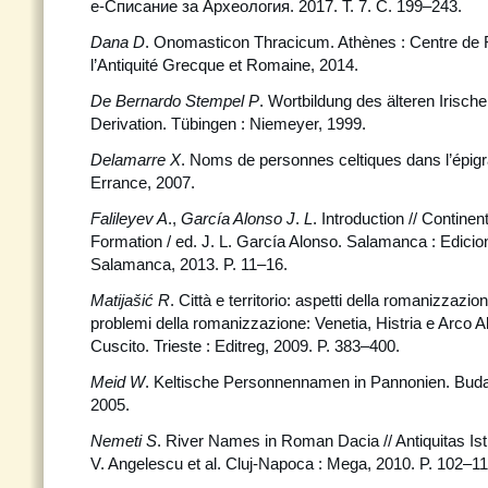
е-Списание за Археология. 2017. T. 7. С. 199–243.
Dana D
. Onomasticon Thracicum. Athènes : Centre de
l’Antiquité Grecque et Romaine, 2014.
De Bernardo Stempel P
. Wortbildung des älteren Irisc
Derivation. Tübingen : Niemeyer, 1999.
Delamarre X
. Noms de personnes celtiques dans l’épigra
Errance, 2007.
Falileyev A
.,
García Alonso J
.
L
. Introduction // Continen
Formation / ed. J. L. García Alonso. Salamanca : Edici
Salamanca, 2013. P. 11–16.
Matijašić R
. Città e territorio: aspetti della romanizzazione
problemi della romanizzazione: Venetia, Histria e Arco Al
Cuscito. Trieste : Editreg, 2009. P. 383–400.
Meid W
. Keltische Personnennamen in Pannonien. Buda
2005.
Nemeti S
. River Names in Roman Dacia // Antiquitas Ist
V. Angelescu et al. Cluj-Napoca : Mega, 2010. P. 102–11