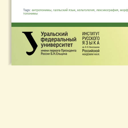
Tags:
антропонимы
,
галльский язык
,
кельтология
,
лексикография
,
морф
топонимы