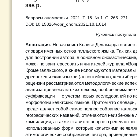
398 p.
Вопросы ономастики. 2021. Т. 18. № 1. С. 265–271.
DOI: 10.15826/vopr_onom.2021.18.1.014
Рукопись поступила
Аннотация:
Новая книга Ксавье Деламарра являет
словаря именных основ галльского языка. Так как 
для построений автора, в основном ономастические,
может не заинтересовать и читателей журнала «Воп
Кроме галльского, в книге используются материалы
древнекельтских языков (лепонтийского, кельтиберск
рецензии рассматриваются методологические аспе
анализа древнекельтских лексем, особое внимание
суффиксации — с учетом новых исследований по и
морфологии кельтских языков. Притом что словарь,
представляет собой самое полное собрание галльс
географических названий, отмечаются неизбежные л
компиляции, а также ставится вопрос о релевантнос
использованных форм, которые кельтскими не явля
этимологические соображения автора, приведенны