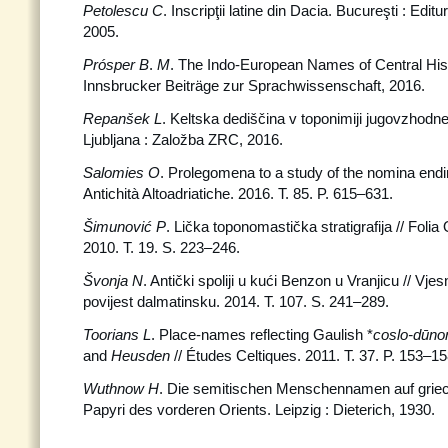
Petolescu C
. Inscripţii latine din Dacia. Bucureşti : Ed
2005.
Prósper B
.
M
. The Indo-European Names of Central His
Innsbrucker Beiträge zur Sprachwissenschaft, 2016.
Repanšek L
. Keltska dediščina v toponimiji jugovzhodn
Ljubljana : Založba ZRC, 2016.
Salomies O
. Prolegomena to a study of the nomina endi
Antichità Altoadriatiche. 2016. T. 85. P. 615–631.
Šimunović P
. Lička toponomastička stratigrafija // Foli
2010. T. 19. S. 223–246.
Švonja N
. Antički spoliji u kući Benzon u Vranjicu // Vjes
povijest dalmatinsku. 2014. T. 107. S. 241–289.
Toorians L
. Place-names reflecting Gaulish *
coslo-dūno
and
Heusden
// Études Celtiques. 2011. T. 37. P. 153–15
Wuthnow H
. Die semitischen Menschennamen auf griec
Papyri des vorderen Orients. Leipzig : Dieterich, 1930.