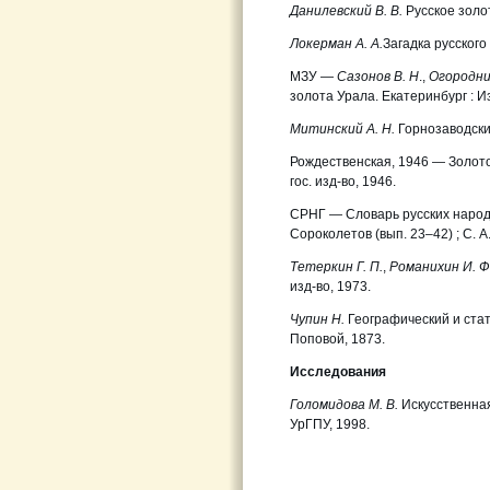
Данилевский В. В.
Русское золот
Локерман А. А.
Загадка русского 
МЗУ —
Сазонов В. Н
.,
Огородни
золота Урала. Екатеринбург : И
Митинский А. Н.
Горнозаводский
Рождественская, 1946 — Золото 
гос. изд-во, 1946.
CРНГ — Словарь русских народных
Сороколетов (вып. 23–42) ; С. А.
Тетеркин Г. П.
,
Романихин И. Ф
изд-во, 1973.
Чупин Н.
Географический и стат
Поповой, 1873.
Исследования
Голомидова М. В.
Искусственная
УрГПУ, 1998.