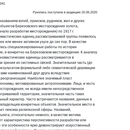
.041
Рукопись поступила в редакцию 20.06.2020
азваниям копей, приисков, рудников, жил и других
объектов Березовского месторождения золота,
начало разработки месторождения) по 1917 г.
мастических единиц рассматриваемой группы появилось
олее или менее активном узусе до сих пор. В качестве
лись специализированные работы по истории
е, и конкретно на Березовском месторождении. К анализу
Ономастические единицы рассматриваются в
ки зрения их системных связей. Значительная часть (до
результатом формальной либо семантической деривации
тами наименований друг друга вследствие
 реорганизации. Наиболее значимый пласт
понимы, мотивированные антропонимами. Лица, в честь
есторождения, не всегда имели непосредственное
триваемой территории, значительная часть таких
ный характер. Часто встречаются названия, данные в
 владельцев конкретных объектов. Значительное место в
ет лексика религиозной сферы. Названий,
екта, относительно немного, в качестве мотива
ет характеристика перспективности разработки или
е эти особенности ярко демонстрируют искусственный