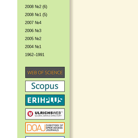
2008 №2 (6)
2008 №1 (5)
2007 №4
2006 №3
2005 №2
2004 №1
1962–1991