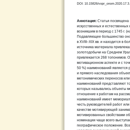
DOI: 10.15826/vopr_onom.2020.17.3
Аннотация:
Статья посвящена н
искусственных и естественных 
возникшим в период с 1745 г. (
Подавляющее большинство оно
в XVIII–XIX вв. и находится в б
источника материала привлека
золотодобычи на Среднем Урал
привлекается 268 топонимов. 
мотивационном аспекте и с точ
50 %) наименований является 
и прямого наследования объек
метонимических переносов или
наименований представляют то
которых назывались объекты м
отношение к работам на рассма
наименований имеет мемориаль
честь руководителей работ или
качестве мотивирующей занима
мотивированных свойствами объ
номинации чаще всего выступа
географическое положение. Вс