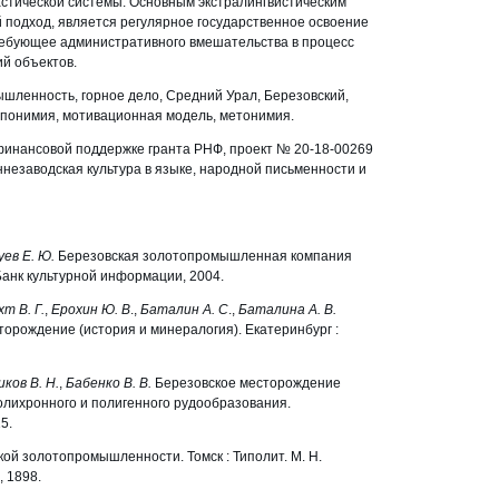
стической системы. Основным экстралингвистическим
 подход, является регулярное государственное освоение
ебующее административного вмешательства в процесс
й объектов.
ленность, горное дело, Средний Урал, Березовский,
опонимия, мотивационная модель, метонимия.
инансовой поддержке гранта РНФ, проект № 20-18-00269
незаводская культура в языке, народной письменности и
уев Е. Ю.
Березовская золотопромышленная компания
: Банк культурной информации, 2004.
т В. Г.
,
Ерохин Ю. В
.,
Баталин А. С
.,
Баталина А. В.
орождение (история и минералогия). Екатеринбург :
ков В. Н.
,
Бабенко В. В.
Березовское месторождение
олихронного и полигенного рудообразования.
5.
кой золотопромышленности. Томск : Типолит. М. Н.
, 1898.