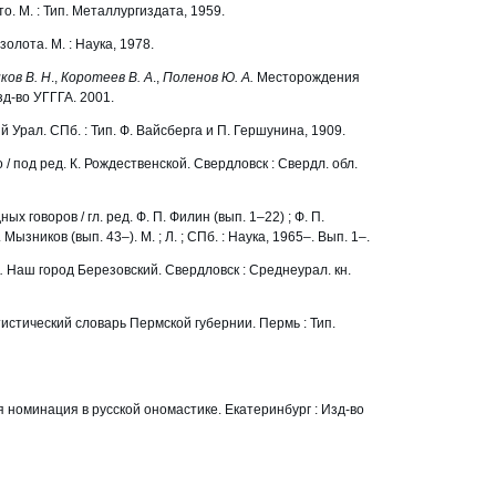
о. М. : Тип. Металлургиздата, 1959.
золота. М. : Наука, 1978.
ков В. Н
.,
Коротеев В. А
.,
Поленов Ю. А.
Месторождения
зд-во УГГГА. 2001.
 Урал. СПб. : Тип. Ф. Вайсберга и П. Гершунина, 1909.
/ под ред. К. Рождественской. Свердловск : Свердл. обл.
 говоров / гл. ред. Ф. П. Филин (вып. 1–22) ; Ф. П.
 Мызников (вып. 43–). М. ; Л. ; СПб. : Наука, 1965–. Вып. 1–.
.
Наш город Березовский. Свердловск : Среднеурал. кн.
истический словарь Пермской губернии. Пермь : Тип.
 номинация в русской ономастике. Екатеринбург : Изд-во