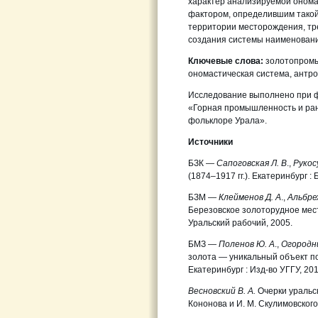
характер анализируемой онома
фактором, определившим такой
территории месторождения, тр
создания системы наименовани
Ключевые слова:
золотопромыш
ономастическая система, антр
Исследование выполнено при ф
«Горная промышленность и ран
фольклоре Урала».
Источники
БЗК —
Сапоговская Л. В
.,
Рукос
(1874–1917 гг.). Екатеринбург 
БЗМ —
Клейменов Д. А
.,
Альбрех
Березовское золоторудное мест
Уральский рабочий, 2005.
БМЗ
— Поленов Ю. А
.,
Огородни
золота — уникальный объект п
Екатеринбург : Изд-во УГГУ, 201
Весновский В. А.
Очерки уральс
Кононова и И. М. Скулимовского