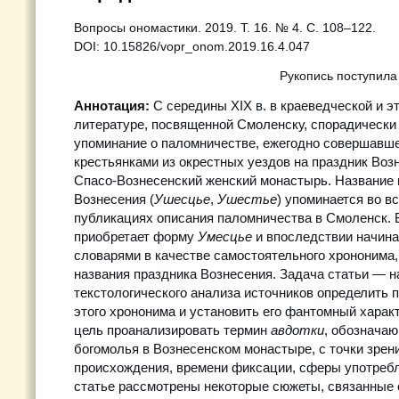
Вопросы ономастики. 2019. Т. 16. № 4. С. 108–122.
DOI: 10.15826/vopr_onom.2019.16.4.047
Рукопись поступила
Аннотация:
С середины XIX в. в краеведческой и э
литературе, посвященной Смоленску, спорадически
упоминание о паломничестве, ежегодно совершавш
крестьянками из окрестных уездов на праздник Воз
Спасо-Вознесенский женский монастырь. Название 
Вознесения (
Ушесцье
,
Ушестье
) упоминается во в
публикациях описания паломничества в Смоленск. В
приобретает форму
Умесцье
и впоследствии начин
словарями в качестве самостоятельного хрононима,
названия праздника Вознесения. Задача статьи — н
текстологического анализа источников определить 
этого хрононима и установить его фантомный характ
цель проанализировать термин
авдотки
, обознача
богомолья в Вознесенском монастыре, с точки зрен
происхождения, времени фиксации, сферы употребл
статье рассмотрены некоторые сюжеты, связанные