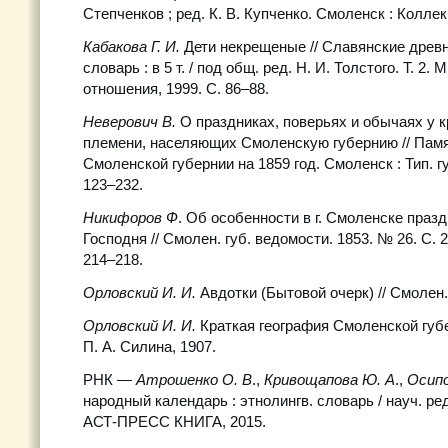
Степченков ; ред. К. В. Купченко. Смоленск : Коллек
Кабакова Г. И.
Дети некрещеные // Славянские древн
словарь : в 5 т. / под общ. ред. Н. И. Толстого. Т. 2. 
отношения, 1999. С. 86–88.
Неверович В.
О праздниках, поверьях и обычаях у 
племени, населяющих Смоленскую губернию // Пам
Смоленской губернии на 1859 год. Смоленск : Тип. гу
123–232.
Никифоров Ф
. Об особенности в г. Смоленске праз
Господня // Смолен. губ. ведомости. 1853. № 26. С. 2
214–218.
Орловский И. И.
Авдотки (Бытовой очерк) // Смолен.
Орловский И. И.
Краткая география Смоленской губе
П. А. Силина, 1907.
РНК
— Атрошенко О. В
.,
Кривощапова Ю. А
.,
Осипо
народный календарь : этнолингв. словарь / науч. ред.
АСТ-ПРЕСС КНИГА, 2015.