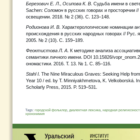
Березович Е. Л
.,
Осипова К. В.
Судьба имени в свете
Sachen:
Соломон
в русских говорах и просторечии // 
освещении. 2018. № 2 (36). С. 123–148.
Родионова И. В.
Характерологические номинации ан
происхождения в русских народных говорах // Рус. я
2005. № 2 (10). С. 159–189.
Феоктистова Л. А.
К методике анализа ассоциати
семантики личного имени. DOI 10.15826/vopr_onom.20
ономастики. 2016. Т. 13. № 1. C. 85–116.
Stahl I.
The Nine Miraculous Graves: Seeking Help from 
Year 10 / ed. by T. Minniyakhmetova, K. Velkoborská. In
Scholarly Press, 2015. P. 519–531.
Tags:
городской фольклор
,
диалектная лексика
,
народная религиозност
хрононимия