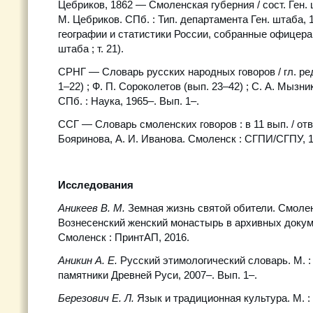
Цебриков, 1862 — Смоленская губерния / сост. Ген.
М. Цебриков. СПб. : Тип. департамента Ген. штаба,
географии и статистики России, собранные офицера
штаба ; т. 21).
СРНГ — Словарь русских народных говоров / гл. ред
1–22) ; Ф. П. Сороколетов (вып. 23–42) ; С. А. Мызнико
СПб. : Наука, 1965–. Вып. 1–.
ССГ — Словарь смоленских говоров : в 11 вып. / отв.
Бояринова, А. И. Иванова. Смоленск : СГПИ/СГПУ, 
Исследования
Аникеев В. М.
Земная жизнь святой обители. Смоле
Вознесенский женский монастырь в архивных докум
Смоленск : ПринтАП, 2016.
Аникин А. Е.
Русский этимологический словарь. М. 
памятники Древней Руси, 2007–. Вып. 1–.
Березович Е. Л.
Язык и традиционная культура. М. :