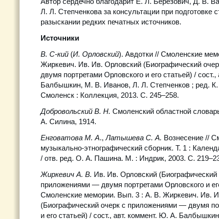
Автор сердечно благодарит Е. Л. Березович, Д. В. Ва
Л. Л. Степченкова за консультации при подготовке с
разыскании редких печатных источников.
Источники
В. С-кий
(
И. Орловский
). Авдотки // Смоленские мемо
Жиркевич. Ив. Ив. Орловский (Биографический оче
двумя портретами Орловского и его статьей) / сост., 
Балбышкин, М. В. Иванов, Л. Л. Степченков ; ред. К.
Смоленск : Коллекция, 2013. С. 245–258.
Добровольский В. Н.
Смоленский областной словарь.
А. Силина, 1914.
Енговатова М. А
.,
Латышева С. А.
Вознесение // 
музыкально-этнографический сборник. Т. 1 : Кален
/ отв. ред. О. А. Пашина. М. : Индрик, 2003. С. 219–2
Жиркевич А. В.
Ив. Ив. Орловский (Биографический 
приложениями — двумя портретами Орловского и его 
Смоленские мемории. Вып. 3 : А. В. Жиркевич. Ив. 
(Биографический очерк с приложениями — двумя по
и его статьей) / сост., авт. коммент. Ю. А. Балбышкин