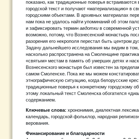
показано, как традиционные поверья встраиваются
городской текст и получают «материализацию» в св
городскими объектами. В архивных материалах пер
нам пока не удалось найти упоминаний об этом пало
и зафиксировать термин
авдотки
в современной уст
возможно, потому, что Вознесенский монастырь пос
разорения его некрополя перестал быть центром ду
Задачу дальнейшего исследования мы видим в том,
насколько распространена на Смоленщине практика
«святым» местам в память об умерших детях и наск
Вознесенского монастыря был известен за предела
самом Смоленске. Пока же мы можем констатирова
этнографическую ситуацию, когда белорусские кре
традиционные поверья к конкретному городскому об
этому локальный текст Смоленска обогатился «ди
содержанием.
Ключевые слова:
хрононимия, диалектная лексика
календарь, городской фольклор, народная религиоз
верования.
Финансирование и благодарности