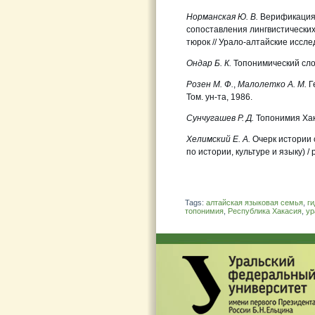
Норманская Ю. В.
Верификация 
сопоставления лингвистических
тюрок // Урало-алтайские исслед
Ондар Б. К.
Топонимический слова
Розен М. Ф.
,
Малолетко А. М.
Г
Том. ун-та, 1986.
Сунчугашев Р. Д.
Топонимия Хака
Хелимский Е. А.
Очерк истории 
по истории, культуре и языку) / р
Tags:
алтайская языковая семья
,
г
топонимия
,
Республика Хакасия
,
ур