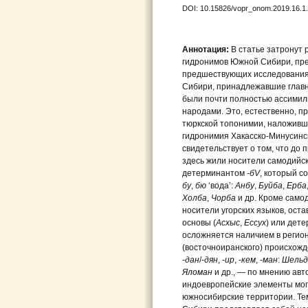
DOI: 10.15826/vopr_onom.2019.16.1
Аннотация:
В статье затронут 
гидронимов Южной Сибири, пре
предшествующих исследования
Сибири, принадлежавшие главн
были почти полностью ассими
народами. Это, естественно, 
тюркской топонимии, наложивше
гидронимия Хакасско-Минусинс
свидетельствует о том, что до
здесь жили носители самодийск
детерминантом
-бV
, который 
бу
,
бю
‘вода’:
Анбу
,
Буйба
,
Ерба
Холба
,
Чорба
и др. Кроме само
носители угорских языков, ост
основы (
Асхыс
,
Ессух
) или дете
осложняется наличием в регио
(восточноиранского) происхожд
-
дан
/-
дян
, -
ир
, -
кем
, -
ман
:
Шельд
Яломан
и др., — по мнению авт
индоевропейские элементы мог
южносибирские территории. Тем