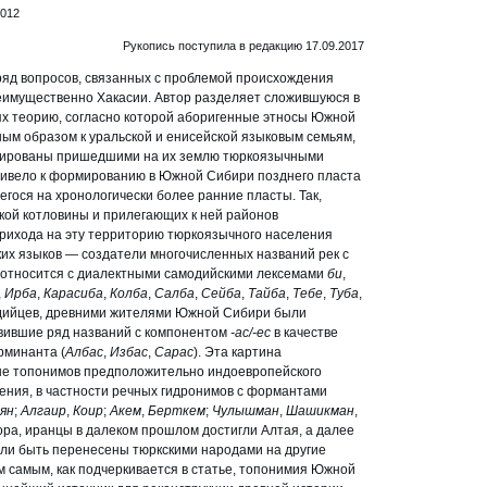
.012
Рукопись поступила в редакцию 17.09.2017
ряд вопросов, связанных с проблемой происхождения
имущественно Хакасии. Автор разделяет сложившуюся в
х теорию, согласно которой аборигенные этносы Южной
ым образом к уральской и енисейской языковым семьям,
лированы пришедшими на их землю тюркоязычными
привело к формированию в Южной Сибири позднего пласта
гося на хронологически более ранние пласты. Так,
кой котловины и прилегающих к ней районов
 прихода на эту территорию тюркоязычного населения
их языков — создатели многочисленных названий рек с
соотносится с диалектными самодийскими лексемами
би
,
,
Ирба
,
Карасиба
,
Колба
,
Салба
,
Сейба
,
Тайба
,
Тебе
,
Туба
,
дийцев, древними жителями Южной Сибири были
авившие ряд названий с компонентом
-ас/-ес
в качестве
рминанта (
Албас
,
Избас
,
Сарас
). Эта картина
не топонимов предположительно индоевропейского
ения, в частности речных гидронимов с формантами
ян
;
Алгаир
,
Коир
;
Акем
,
Берткем
;
Чулышман
,
Шашикман
,
ора, иранцы в далеком прошлом достигли Алтая, а далее
ли быть перенесены тюркскими народами на другие
 самым, как подчеркивается в статье, топонимия Южной