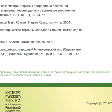
локализации тюркских прародин на основании
 и археологических данных о комплексе вооружения
ования. 2011. № 1 (4). С. 34–56.
рь Тувы. Абакан : Изд-во Хакас. гос. ун-та, 2004.
еографические термины Западной Сибири. Томск : Изд-во
сии. Абакан : Хакас. кн. изд-во, 2009.
самодийских народов // Финно-угорский мир (Справочник
ед. Д. Нановски. Будапешт ; М. : [б. и.], 1996. С. 101–115.
идронимы
,
енисейская языковая семья
,
историко-культурное наследие
,
региональная
альская языковая семья
,
Южная Сибирь
Copyright (c) 2012