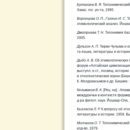
Бутанаев В. Я.
Топонимический 
Хакас. гос. ун-та, 1995.
Воронцова О. П.
,
Галкин И. С.
Т
этимологический анализ. Йошка
Дмитриева Т. Н.
Топонимия басс
2005.
Дульзон А. П.
Тюрки Чулыма и их 
та языка, литературы и истории.
Дыбо А. В.
Об этимологических 
форум «Алтайская цивилизация 
выступл. и ст., посвящ. истор
и этногенетические корни (Бишке
К. Молдокасымов и др. Бишкек : 
Кельмаков В. К.
[Рец. на] :
Атама
междуречья в контексте формир
д-ра филол. наук. Йошкар-Ола, 19
Кызласов Л. Р.
К вопросу об этно
литературы и истории. 1959. Вып
Молчанов О. Т.
Топонимический с
изд-во, 1979.