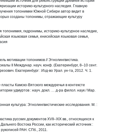
ннейший источник для реконструкции древней истории
яризации историко-культурного наследия. Главную
изучения топонимии Южной Сибири автор видит в
оторых созданы топонимы, отражающие культуру
 топонимия, гидронимы, историко-культурное наследие,
айская языковая семья, енисейская языковая семья,
асия
ель мотивации топонимов // Этнолингвистика.
иалы II Междунар. науч. конф. (Екатеринбург, 8–10 сент.
. Березович. Екатеринбург : Изд-во Урал. ун-та, 2012. Ч. 1.
 пласты Камско-Вятского междуречья в контексте
ории удмуртов : науч. докл. … д-ра филол. наук / Мар.
онная культура: Этнолингвистические исследования. М. :
стика русских документов XVII–XIX вв., относящихся к
альнего Востока России, как исторический источник :
т. рукописей РАН. СПб., 2011.