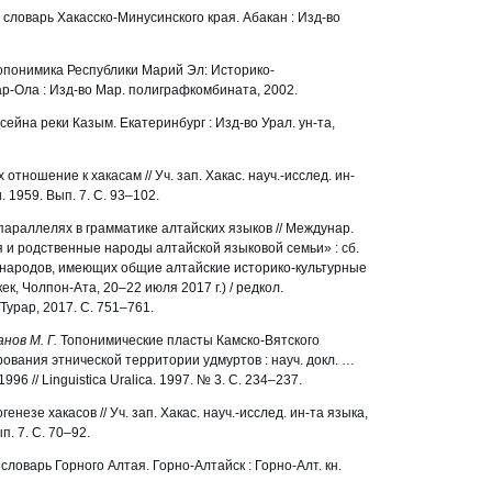
словарь Хакасско-Минусинского края. Абакан : Изд-во
опонимика Республики Марий Эл: Историко-
р-Ола : Изд-во Мар. полиграфкомбината, 2002.
ейна реки Казым. Екатеринбург : Изд-во Урал. ун-та,
отношение к хакасам // Уч. зап. Хакас. науч.-исслед. ин-
 1959. Вып. 7. С. 93–102.
параллелях в грамматике алтайских языков // Междунар.
и родственные народы алтайской языковой семьи» : сб.
ии народов, имеющих общие алтайские историко-культурные
к, Чолпон-Ата, 20–22 июля 2017 г.) / редкол.
Турар, 2017. С. 751–761.
нов М. Г.
Топонимические пласты Камско-Вятского
ования этнической территории удмуртов : науч. докл. …
96 // Linguistica Uralica. 1997. № 3. С. 234–237.
генезе хакасов // Уч. зап. Хакас. науч.-исслед. ин-та языка,
. 7. С. 70–92.
ловарь Горного Алтая. Горно-Алтайск : Горно-Алт. кн.