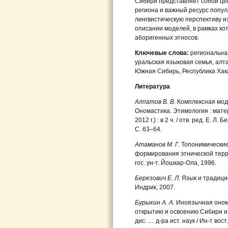
Сибири представляет собой це
региона и важный ресурс попул
лингвистическую перспективу 
описании моделей, в рамках к
аборигенных этносов.
Ключевые слова:
региональная
уральская языковая семья, алт
Южная Сибирь, Республика Хак
Литература
Алпатов В. В.
Комплексная мод
Ономастика. Этимология : матер
2012 г.) : в 2 ч. / отв. ред. Е. Л
С. 63–64.
Атаманов М. Г.
Топонимические
формирования этнической террит
гос. ун-т. Йошкар-Ола, 1996.
Березович Е. Л.
Язык и традици
Индрик, 2007.
Бурыкин А. А.
Иноязычная онома
открытию и освоению Сибири и Д
дис. … д-ра ист. наук / Ин-т вос