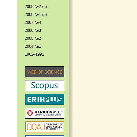
2008 №2 (6)
2008 №1 (5)
2007 №4
2006 №3
2005 №2
2004 №1
1962–1991