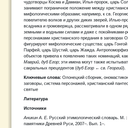
чудотворцы Коcма и Дамиан, Илья-пророк, царь Со
занимают пограничное положение между христианс
мифологическими образами; например, к св. Георги
повелителю волков и других диких зверей, Илью-пр
всадника и громовержца, рассматривали в одном ря
земными и водными силами и даже с покойниками-р
персонажами христианского предания в заговорах 
фигурируют мифологические существа: царь Гонгой 
Парфей, царь Шустий, царь Жажда. Антропоморфи
объектов привела к появлению таких номинаций, ка
Маврий
,
дуб Егор
; эти имена могут также испытыва
сакральных прецедентов (
дуб Егор
←
св. Георгий
).
Ключевые слова:
Олонецкий сборник, ономастикон
заговоры, система персонажей, христианский панте
святые
Литература
Источники
Аникин А. Е.
Русский этимологический словарь. М. 
памятники Древней Руси, 2007–. Вып. 1–.