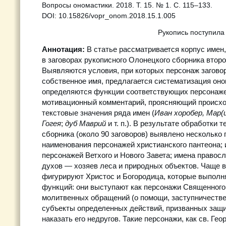
Вопросы ономастики. 2018. Т. 15. № 1. С. 115–133.
DOI: 10.15826/vopr_onom.2018.15.1.005
Рукопись поступила
Аннотация:
В статье рассматривается корпус имен
в заговорах рукописного Олонецкого сборника второй
Выявляются условия, при которых персонаж загово
собственное имя, предлагается систематизация оно
определяются функции соответствующих персонажей
мотивационный комментарий, проясняющий происх
текстовые значения ряда имен (
Иван хоробер, Мар(
Гогея
;
дуб Маврий
и т. п.). В результате обработки 
сборника (около 90 заговоров) выявлено несколько 
наименования персонажей христианского пантеона; 
персонажей Ветхого и Нового Завета; имена правос
духов — хозяев леса и природных объектов. Чаще в
фигурируют Христос и Богородица, которые выполн
функций: они выступают как персонажи Священного
молитвенных обращений (о помощи, заступничестве
субъекты определенных действий, призванных защи
наказать его недругов. Такие персонажи, как св. Ге