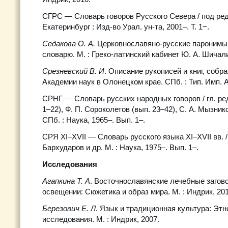
СГРС — Словарь говоров Русского Севера / под ред.
Екатеринбург : Изд-во Урал. ун-та, 2001–. Т. 1−.
Седакова О. А.
Церковнославяно-русские паронимы 
словарю. М. : Греко-латинский кабинет Ю. А. Шичали
Срезневский В. И
. Описание рукописей и книг, собр
Академии наук в Олонецком крае. СПб. : Тип. Имп. А
СРНГ — Словарь русских народных говоров / гл. ред
1–22), Ф. П. Сороколетов (вып. 23–42), С. А. Мызников
СПб. : Наука, 1965–. Вып. 1–.
СРЯ XI–XVII — Словарь русского языка XI–XVII вв. / г
Бархударов и др. М. : Наука, 1975–. Вып. 1–.
Исследования
Агапкина Т. А
. Восточнославянские лечебные загов
освещении: Сюжетика и образ мира. М. : Индрик, 201
Березович Е. Л
. Язык и традиционная культура: Эт
исследования. М. : Индрик, 2007.