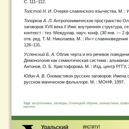
С. 111–112.
Толстой Н. И
. Очерки славянского язычества. М. : 
Топорков А. Л
. Антропонимическое пространство Ол
заговоров ХVII века // Имя: внутренняя структура, с
контекст : тез. Междунар. науч. конф. (30 янв. — 2 февр
отв. ред. Т. М. Николаева. М. : Ин-т славяноведения 
126–131.
Успенский Б. А
. Облик черта и его речевое поведение
Демонология как семиотическая система : альманах /
Антонов, О. Б. Христофорова. М. : Изд. центр РГГУ, 
Юдин А. В
. Ономастикон русских заговоров: Имена 
русском магическом фольклоре. М. : МОНФ, 1997.
Tags:
антропонимы
,
заговоры
,
Олонецкий сборник
,
ономастикон
,
право
пантеон