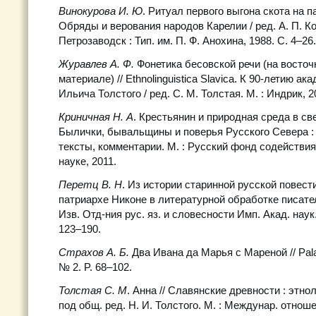
Винокурова И. Ю
. Ритуал первого выгона скота на п
Обряды и верования народов Карелии / ред. А. П. Кон
Петрозаводск : Тип. им. П. Ф. Анохина, 1988. С. 4–26.
Журавлев А. Ф.
Фонетика бесовской речи (на восто
материале) // Ethnolinguistica Slavica. К 90-летию а
Ильича Толстого / ред. С. М. Толстая. М. : Индрик, 2
Криничная Н. А
. Крестьянин и природная среда в св
Былички, бывальщины и поверья Русского Севера :
тексты, комментарии. М. : Русский фонд содействи
науке, 2011.
Перетц В. Н
. Из истории старинной русской повести
патриархе Никоне в литературной обработке писателе
Изв. Отд-ния рус. яз. и словесности Имп. Акад. наук. 1
123–190.
Страхов А. Б.
Два Ивана да Марья с Мареной // Palae
№ 2. P. 68–102.
Толстая С. М
. Анна // Славянские древности : этноли
под общ. ред. Н. И. Толстого. М. : Междунар. отношен