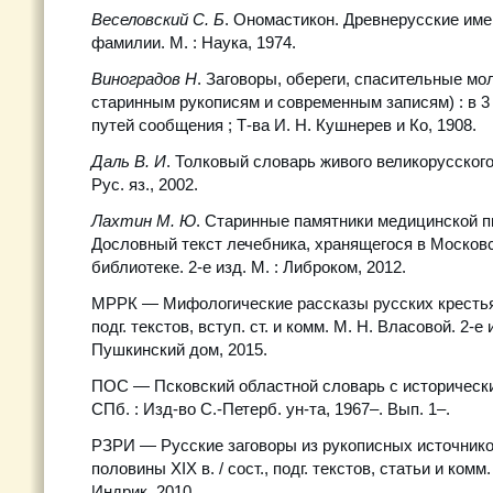
Веселовский С. Б
. Ономастикон. Древнерусские име
фамилии. М. : Наука, 1974.
Виноградов Н
. Заговоры, обереги, спасительные мо
старинным рукописям и современным записям) : в 3 ч
путей сообщения ; Т-ва И. Н. Кушнерев и Ко, 1908.
Даль В. И
. Толковый словарь живого великорусского я
Рус. яз., 2002.
Лахтин М. Ю
. Старинные памятники медицинской п
Дословный текст лечебника, хранящегося в Москов
библиотеке. 2-е изд. М. : Либроком, 2012.
МРРК — Мифологические рассказы русских крестьян 
подг. текстов, вступ. ст. и комм. М. Н. Власовой. 2-е 
Пушкинский дом, 2015.
ПОС — Псковский областной словарь с исторически
СПб. : Изд-во С.-Петерб. ун-та, 1967–. Вып. 1–.
РЗРИ — Русские заговоры из рукописных источнико
половины XIX в. / сост., подг. текстов, статьи и комм.
Индрик, 2010.