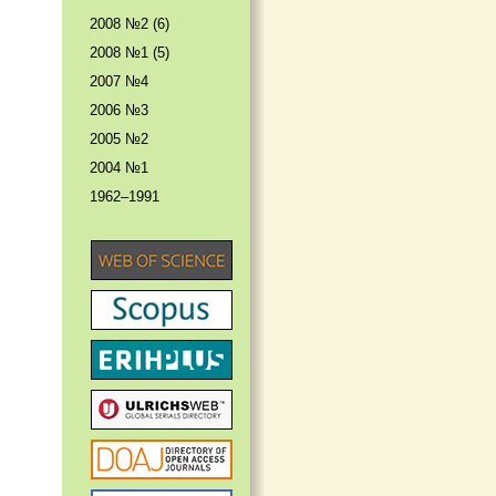
2008 №2 (6)
2008 №1 (5)
2007 №4
2006 №3
2005 №2
2004 №1
1962–1991