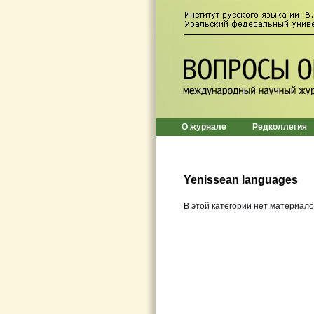
О журнале
Редколлегия
Yenissean languages
В этой категории нет материало