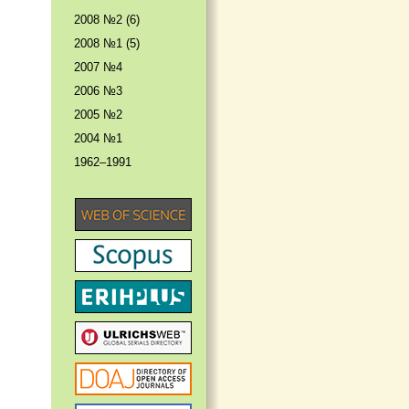
2008 №2 (6)
2008 №1 (5)
2007 №4
2006 №3
2005 №2
2004 №1
1962–1991