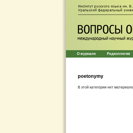
О журнале
Редколлегия
poetonymy
В этой категории нет материало