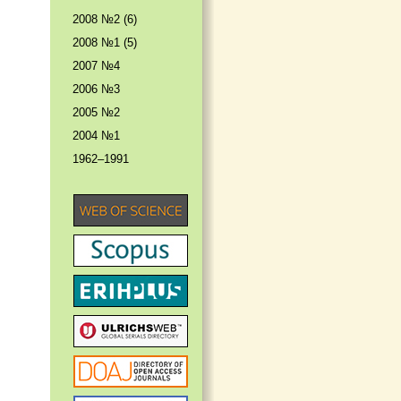
2008 №2 (6)
2008 №1 (5)
2007 №4
2006 №3
2005 №2
2004 №1
1962–1991