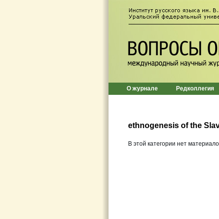
О журнале
Редколлегия
ethnogenesis of the Sla
В этой категории нет материало