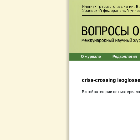
О журнале
Редколлегия
criss-crossing isogloss
В этой категории нет материало