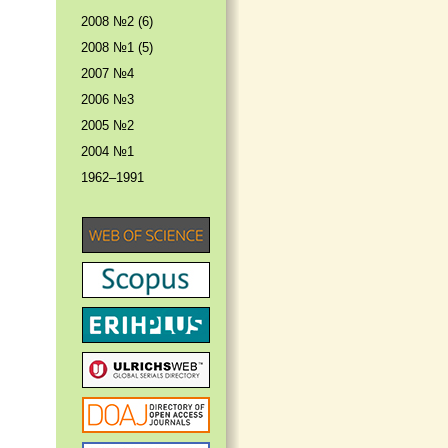
2008 №2 (6)
2008 №1 (5)
2007 №4
2006 №3
2005 №2
2004 №1
1962–1991