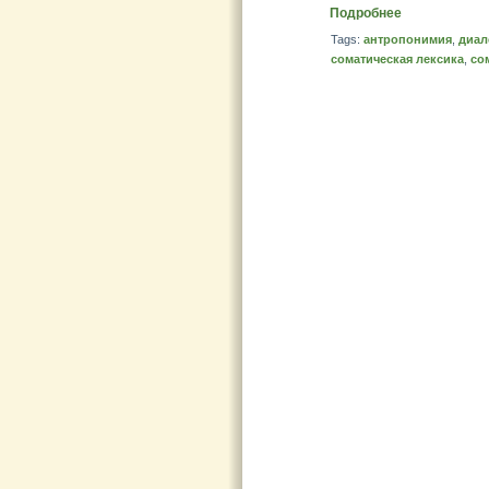
Подробнее
Tags:
антропонимия
,
диал
соматическая лексика
,
со