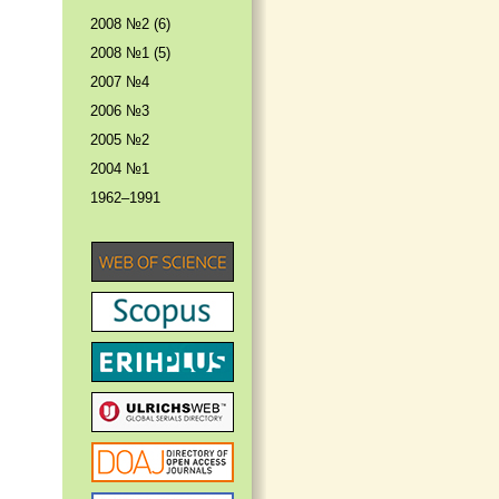
2008 №2 (6)
2008 №1 (5)
2007 №4
2006 №3
2005 №2
2004 №1
1962–1991