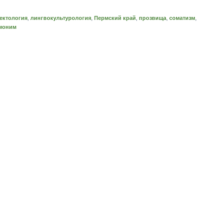
ектология
,
лингвокультурология
,
Пермский край
,
прозвища
,
соматизм
,
моним