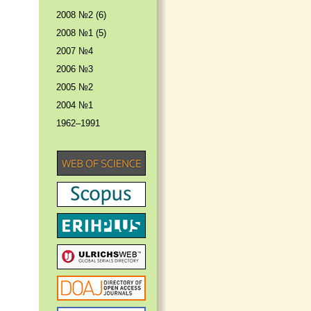
2008 №2 (6)
2008 №1 (5)
2007 №4
2006 №3
2005 №2
2004 №1
1962–1991