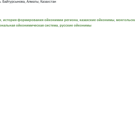
А. Байтурсынова, Алматы, Казахстан
н
,
история формирования ойконимии региона
,
казахские ойконимы
,
монгольск
ональная ойконимическая система
,
русские ойконимы