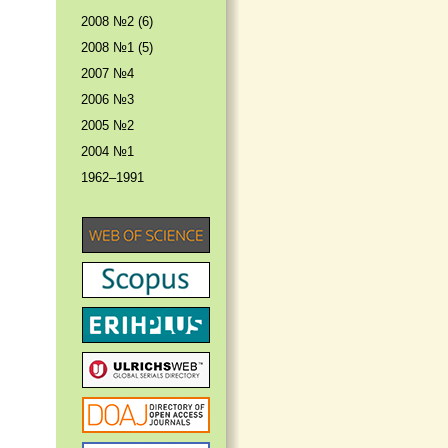
2008 №2 (6)
2008 №1 (5)
2007 №4
2006 №3
2005 №2
2004 №1
1962–1991