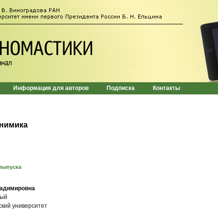
Информация для авторов
Подписка
Контакты
онимика
выпуска
ладимировна
ный
ский университет