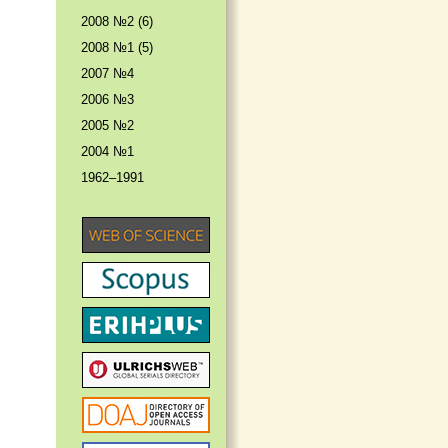
2008 №2 (6)
2008 №1 (5)
2007 №4
2006 №3
2005 №2
2004 №1
1962–1991