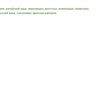
мин
,
китайский язык
,
маньчжуры
,
монголы
,
номинация
,
семантика
,
ьский язык
,
топонимия
,
Цинская империя