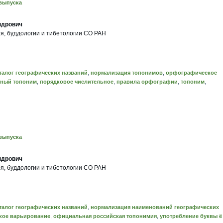
выпуска
ндрович
я, буддологии и тибетологии СО РАН
талог географических названий
,
нормализация топонимов
,
орфографическое
ный топоним
,
порядковое числительное
,
правила орфографии
,
топоним
,
выпуска
ндрович
я, буддологии и тибетологии СО РАН
талог географических названий
,
нормализация наименований географических
кое варьирование
,
официальная российская топонимия
,
употребление буквы ё