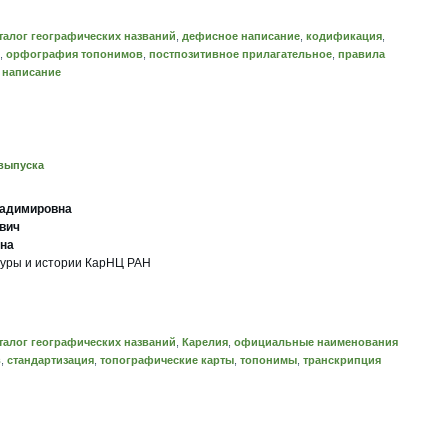
талог географических названий
,
дефисное написание
,
кодификация
,
,
орфография топонимов
,
постпозитивное прилагательное
,
правила
 написание
выпуска
ладимировна
вич
на
туры и истории КарНЦ РАН
талог географических названий
,
Карелия
,
официальные наименования
в
,
стандартизация
,
топографические карты
,
топонимы
,
транскрипция