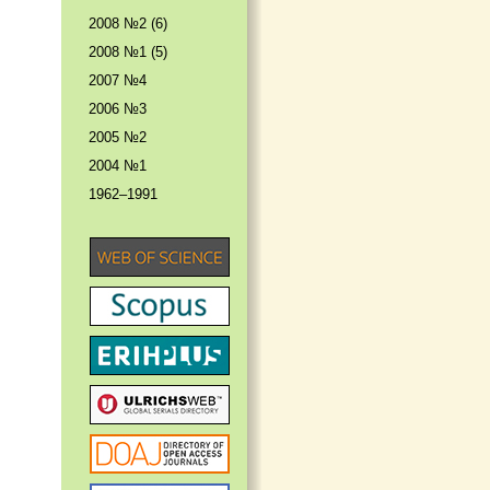
2008 №2 (6)
2008 №1 (5)
2007 №4
2006 №3
2005 №2
2004 №1
1962–1991