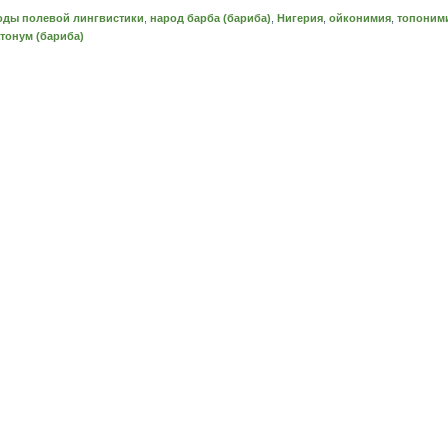
оды полевой лингвистики
,
народ барба (бариба)
,
Нигерия
,
ойконимия
,
топоним
тонум (бариба)