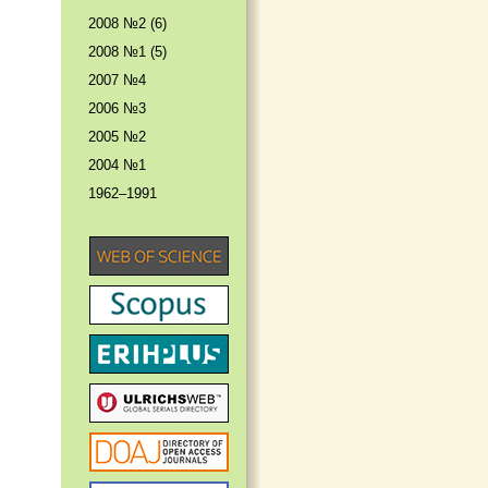
2008 №2 (6)
2008 №1 (5)
2007 №4
2006 №3
2005 №2
2004 №1
1962–1991