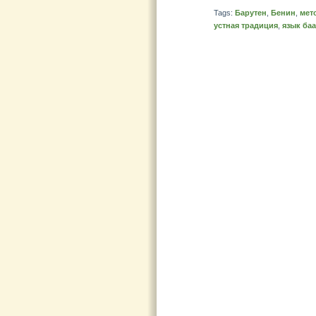
Tags:
Барутен
,
Бенин
,
мет
устная традиция
,
язык баа