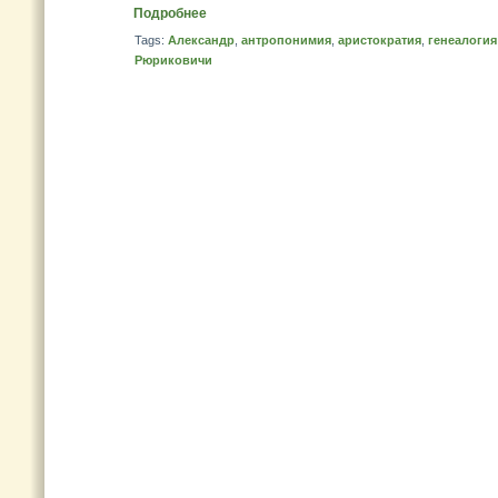
Подробнее
Tags:
Александр
,
антропонимия
,
аристократия
,
генеалогия
Рюриковичи