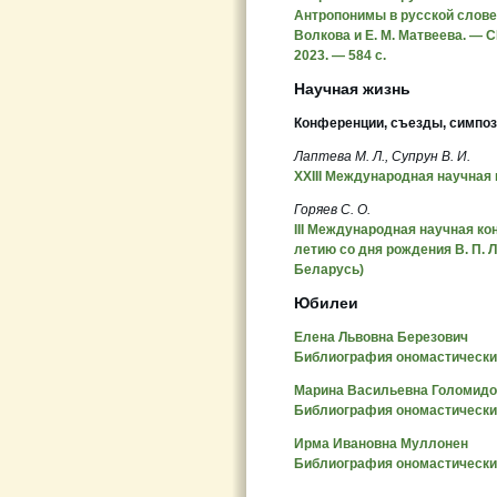
Антропонимы в русской словесно
Волкова и Е. М. Матвеева. — 
2023. — 584 с.
Научная жизнь
Конференции, съезды, симпо
Лаптева М. Л., Супрун В. И.
XXIII Международная научная
Горяев С. О.
III Международная научная к
летию со дня рождения В. П. Л
Беларусь)
Юбилеи
Елена Львовна Березович
Библиография ономастических
Марина Васильевна Голомидо
Библиография ономастических
Ирма Ивановна Муллонен
Библиография ономастических