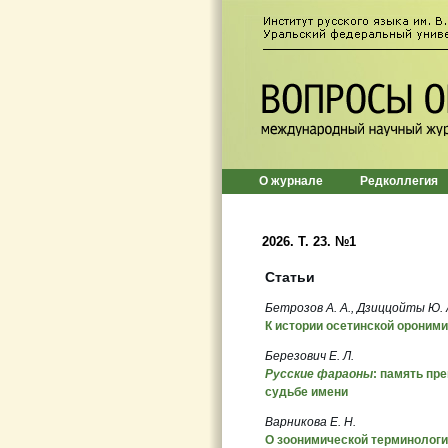
О журнале
Редколлегия
2026. T. 23. №1
Статьи
Бетрозов А. А., Дзиццойты Ю. 
К истории осетинской ороним
Березович Е. Л.
Русские фараоны
: память пр
судьбе имени
Варникова Е. Н.
О зоонимической терминолог