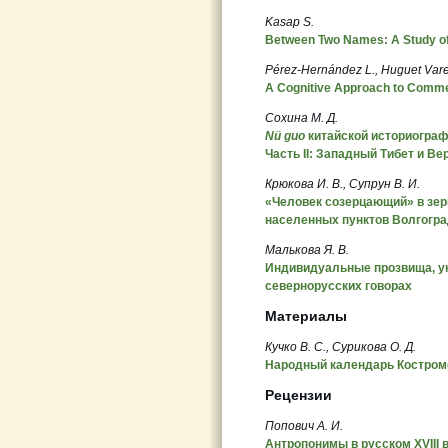
Kasap S.
Between Two Names: A Study of 
Pérez-Hernández L., Huguet Var
A Cognitive Approach to Comme
Сохина М. Д.
Nü guo
китайской историографи
Часть II: Западный Тибет и В
Крюкова И. В., Супрун В. И.
«Человек созерцающий» в зер
населенных пунктов Волгогра
Малькова Я. В.
Индивидуальные прозвища, у
севернорусских говорах
Материалы
Кучко В. С., Сурикова О. Д.
Народный календарь Костромск
Рецензии
Попович А. И.
Антропонимы в русском XVIII в