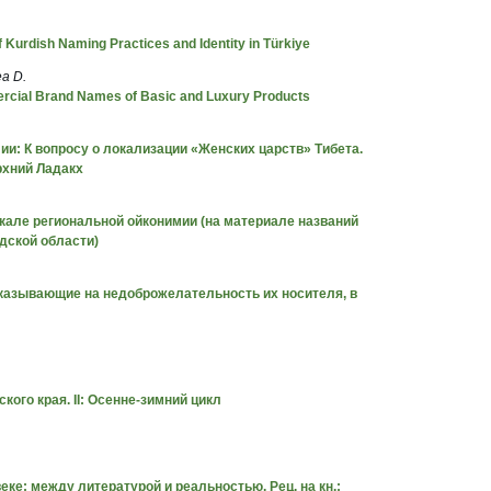
Kurdish Naming Practices and Identity in Türkiye
ea D.
rcial Brand Names of Basic and Luxury Products
и: К вопросу о локализации «Женских царств» Тибета.
ерхний Ладакх
кале региональной ойконимии (на материале названий
дской области)
казывающие на недоброжелательность их носителя, в
ого края. II: Осенне-зимний цикл
еке: между литературой и реальностью. Рец. на кн.: