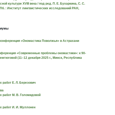
й культуре XVIII века / под ред. П. Е. Бухаркина, С. С.
СПб. : Институт лингвистических исследований РАН,
зиумы
 конференция «Ономастика Поволжья» в Астрахани
онференция «Современные проблемы ономастики»: к 90-
емтюговой (11–12 декабря 2025 г., Минск, Республика
 работ Е. Л. Березович
ва
 работ М. В. Голомидовой
 работ И. И. Муллонен