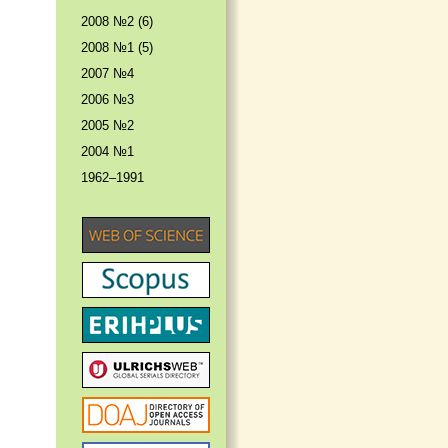
2008 №2 (6)
2008 №1 (5)
2007 №4
2006 №3
2005 №2
2004 №1
1962–1991